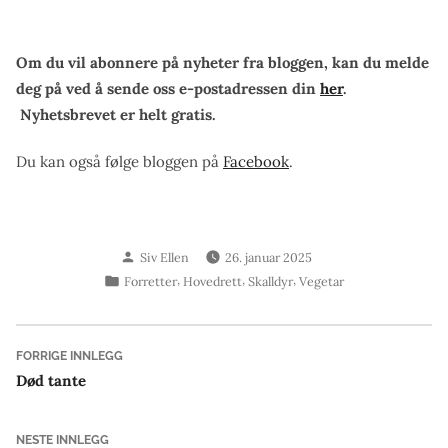
Om du vil abonnere på nyheter fra bloggen, kan du melde
deg på ved å sende oss e-postadressen din
her
.
Nyhetsbrevet er helt gratis.
Du kan også følge bloggen på
Facebook
.
Skrevet
Siv Ellen
26. januar 2025
av
Publisert
,
,
,
Forretter
Hovedrett
Skalldyr
Vegetar
i
Innleggsnavigasjon
Forrige
FORRIGE INNLEGG
innlegg:
Død tante
Neste
NESTE INNLEGG