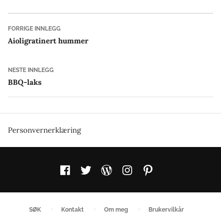
Innleggsnavigasjon
Forrige
FORRIGE INNLEGG
innlegg:
Aioligratinert hummer
Neste
NESTE INNLEGG
innlegg:
BBQ-laks
Personvernerklæring
Facebook
Twitter
WordPress
Instagram
Pinterest
SØK
Kontakt
Om meg
Brukervilkår