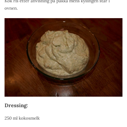
Kok ris etter anvisning på pakka mens kyllingen står i
ovnen.
Dressing:
250 ml kokosmelk