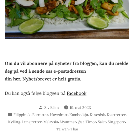
Om du vil abonnere på nyheter fra bloggen, kan du melde
deg på ved å sende oss e-postadressen
din
her.
Nyhetsbrevet er helt gratis.
Du kan også følge bloggen på
Facebook
.
Skrevet
Siv Ellen
19. mai 2023
av
Publisert
,
,
,
,
,
,
Filippinsk
Forretter
Hovedrett
Kambodsja
Kinesisk
Kjøttretter
i
,
,
,
,
,
,
,
Kylling
Lunsjretter
Malaysia
Myanmar
Øst-Timor
Salat
Singapore
,
Taiwan
Thai