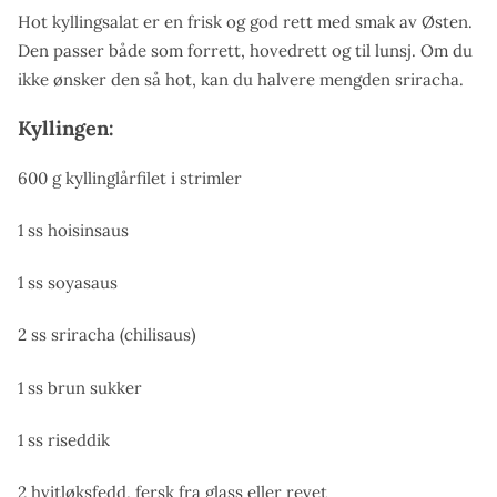
Hot kyllingsalat er en frisk og god rett med smak av Østen.
Den passer både som forrett, hovedrett og til lunsj. Om du
ikke ønsker den så hot, kan du halvere mengden sriracha.
Kyllingen:
600 g kyllinglårfilet i strimler
1 ss hoisinsaus
1 ss soyasaus
2 ss sriracha (chilisaus)
1 ss brun sukker
1 ss riseddik
2 hvitløksfedd, fersk fra glass eller revet