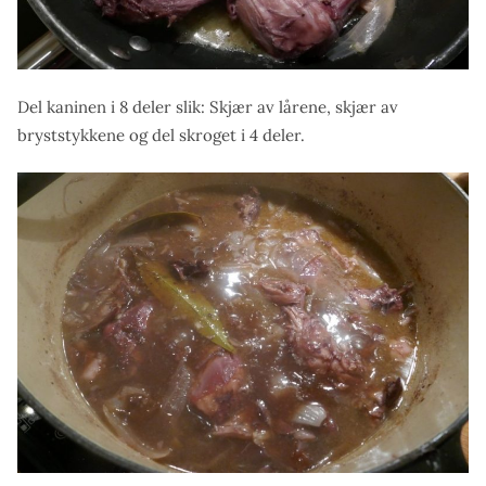
Del kaninen i 8 deler slik: Skjær av lårene, skjær av
bryststykkene og del skroget i 4 deler.