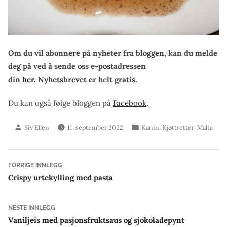
Om du vil abonnere på nyheter fra bloggen, kan du melde
deg på ved å sende oss e-postadressen
din
her.
Nyhetsbrevet er helt gratis.
Du kan også følge bloggen på
Facebook
.
Skrevet
Publisert
,
,
Siv Ellen
11. september 2022
Kanin
Kjøttretter
Malta
av
i
Innleggsnavigasjon
Forrige
FORRIGE INNLEGG
innlegg:
Crispy urtekylling med pasta
Neste
NESTE INNLEGG
innlegg:
Vaniljeis med pasjonsfruktsaus og sjokoladepynt