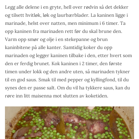
Legg alle delene i en gryte, hell over rødvin så det dekker
og tilsett hvitløk, løk og laurbærblader. La kaninen ligge i
marinade, helst over natten, men minimum i 6 timer. Ta
opp kaninen fra marinaden rett før du skal brune den.
Varm opp smør og olje i en stekepanne og brun
kaninbitene på alle kanter. Samtidig koker du opp
marinaden og legger kaninen tilbake i den, etter hvert som
den er ferdig brunet. Kok kaninen i 2 timer, den første
timen under lokk og den andre uten, så marinaden tykner
til en god saus. Smak til med pepper og kyllingfond, til du
synes den er passe salt. Om du vil ha tykkere saus, kan du
røre inn litt maisenna mot slutten av koketiden.