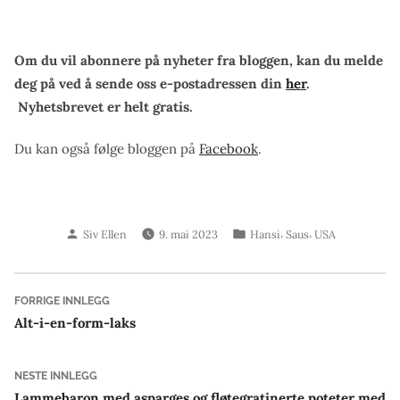
Om du vil abonnere på nyheter fra bloggen, kan du melde
deg på ved å sende oss e-postadressen din
her
.
Nyhetsbrevet er helt gratis.
Du kan også følge bloggen på
Facebook
.
Skrevet
Publisert
,
,
Siv Ellen
9. mai 2023
Hansi
Saus
USA
av
i
Innleggsnavigasjon
Forrige
FORRIGE INNLEGG
innlegg:
Alt-i-en-form-laks
Neste
NESTE INNLEGG
innlegg:
Lammebaron med asparges og fløtegratinerte poteter med