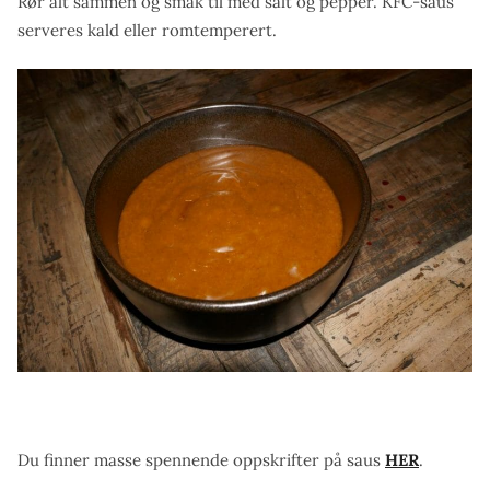
Rør alt sammen og smak til med salt og pepper. KFC-saus
serveres kald eller romtemperert.
Du finner masse spennende oppskrifter på saus
HER
.