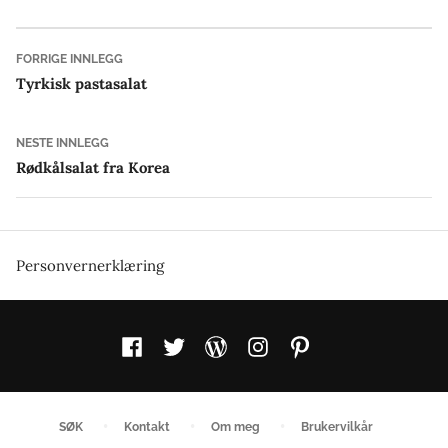
i
Innleggsnavigasjon
Forrige
FORRIGE INNLEGG
innlegg:
Tyrkisk pastasalat
Neste
NESTE INNLEGG
innlegg:
Rødkålsalat fra Korea
Personvernerklæring
Facebook
Twitter
WordPress
Instagram
Pinterest
SØK
Kontakt
Om meg
Brukervilkår