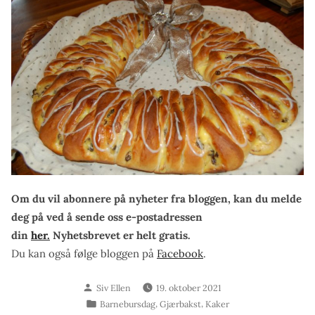
Om du vil abonnere på nyheter fra bloggen, kan du melde
deg på ved å sende oss e-postadressen
din
her.
Nyhetsbrevet er helt gratis.
Du kan også følge bloggen på
Facebook
.
Skrevet
Siv Ellen
19. oktober 2021
av
Publisert
,
,
Barnebursdag
Gjærbakst
Kaker