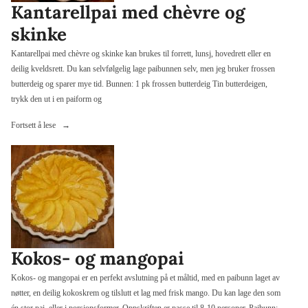
Kantarellpai med chèvre og
skinke
Kantarellpai med chèvre og skinke kan brukes til forrett, lunsj, hovedrett eller en
deilig kveldsrett. Du kan selvfølgelig lage paibunnen selv, men jeg bruker frossen
butterdeig og sparer mye tid. Bunnen: 1 pk frossen butterdeig Tin butterdeigen,
trykk den ut i en paiform og
«Kantarellpai
Fortsett å lese
med
chèvre
og
skinke»
Kokos- og mangopai
Kokos- og mangopai er en perfekt avslutning på et måltid, med en paibunn laget av
nøtter, en deilig kokoskrem og tilslutt et lag med frisk mango. Du kan lage den som