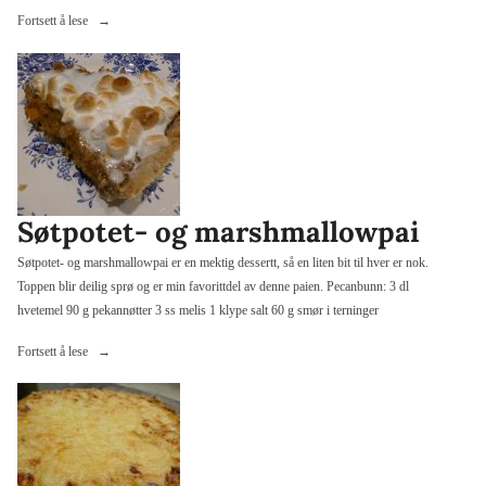
«Smuldrepai
Fortsett å lese
med
eple
eller
apple
crumble»
Søtpotet- og marshmallowpai
Søtpotet- og marshmallowpai er en mektig dessertt, så en liten bit til hver er nok.
Toppen blir deilig sprø og er min favorittdel av denne paien. Pecanbunn: 3 dl
hvetemel 90 g pekannøtter 3 ss melis 1 klype salt 60 g smør i terninger
«Søtpotet-
Fortsett å lese
og
marshmallowpai»