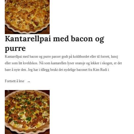
Kantarellpai med bacon og
purre
Kantarellpai med bacon og purre passer godt på koldtbordet eller til forrett, lunsj
eller som litt kveldskos. Nå som kantarellen lyser oransje og lekker i skogen, er det
bare å nyte den. Jeg har i tillegg brukt det nydelige baconet fra Kim Rudi i
«Kantarellpai
Fortsett å lese
med
bacon
og
purre»