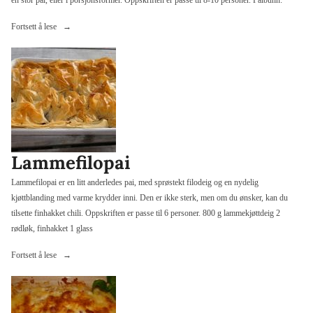
én stor pai, eller i porsjonsformer. Oppskriften er passe til 8-10 personer. Paibunn:
«Kokos-
Fortsett å lese
og
mangopai»
Lammefilopai
Lammefilopai er en litt anderledes pai, med sprøstekt filodeig og en nydelig
kjøttblanding med varme krydder inni. Den er ikke sterk, men om du ønsker, kan du
tilsette finhakket chili. Oppskriften er passe til 6 personer. 800 g lammekjøttdeig 2
rødløk, finhakket 1 glass
«Lammefilopai»
Fortsett å lese