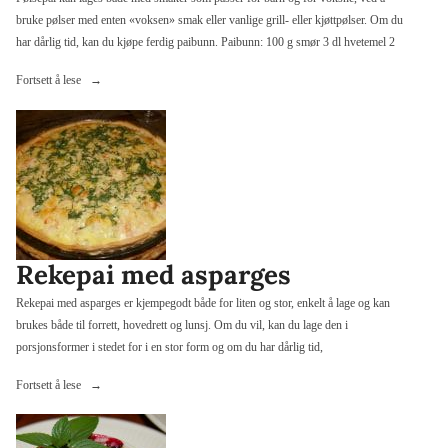
bruke pølser med enten «voksen» smak eller vanlige grill- eller kjøttpølser. Om du
har dårlig tid, kan du kjøpe ferdig paibunn. Paibunn: 100 g smør 3 dl hvetemel 2
«Pølsepai»
Fortsett å lese
Rekepai med asparges
Rekepai med asparges er kjempegodt både for liten og stor, enkelt å lage og kan
brukes både til forrett, hovedrett og lunsj. Om du vil, kan du lage den i
porsjonsformer i stedet for i en stor form og om du har dårlig tid,
«Rekepai
Fortsett å lese
med
asparges»