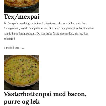
Tex/mexpai
Tex/mexpai er en deilig variant av fredagstacoen eller om du har rester fra
fredagstacoen, kan du lage paien av det. Om du vil lage paien på en lettvinn måte,
kan du kjøpe ferdig paibunn. Du kan bruke ferdig tacokrydder, men jeg kan
anbefale å
«Tex/mexpai»
Fortsett å lese
Västerbottenpai med bacon,
purre og løk