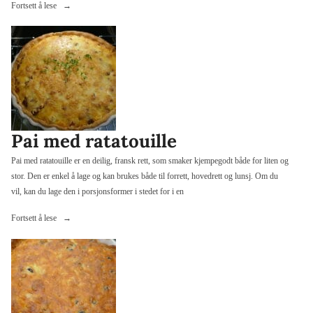
«Pai
Fortsett å lese
med
middelhavssmak»
Pai med ratatouille
Pai med ratatouille er en deilig, fransk rett, som smaker kjempegodt både for liten og
stor. Den er enkel å lage og kan brukes både til forrett, hovedrett og lunsj. Om du
vil, kan du lage den i porsjonsformer i stedet for i en
«Pai
Fortsett å lese
med
ratatouille»