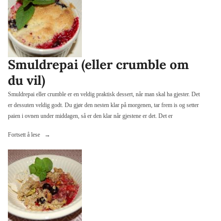
Smuldrepai (eller crumble om
du vil)
Smuldrepai eller crumble er en veldig praktisk dessert, når man skal ha gjester. Det
er dessuten veldig godt. Du gjør den nesten klar på morgenen, tar frem is og setter
paien i ovnen under middagen, så er den klar når gjestene er det. Det er
«Smuldrepai
Fortsett å lese
(eller
crumble
om
du
vil)»