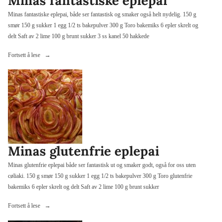
Minas fantastiske eplepai
Minas fantastiske eplepai, både ser fantastisk og smaker også helt nydelig. 150 g
smør 150 g sukker 1 egg 1/2 ts bakepulver 300 g Toro bakemiks 6 epler skrelt og
delt Saft av 2 lime 100 g brunt sukker 3 ss kanel 50 hakkede
«Minas
Fortsett å lese
fantastiske
eplepai»
Minas glutenfrie eplepai
Minas glutenfrie eplepai både ser fantastisk ut og smaker godt, også for oss uten
cøliaki. 150 g smør 150 g sukker 1 egg 1/2 ts bakepulver 300 g Toro glutenfrie
bakemiks 6 epler skrelt og delt Saft av 2 lime 100 g brunt sukker
«Minas
Fortsett å lese
glutenfrie