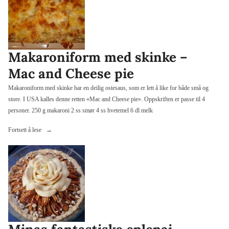
Makaroniform med skinke –
Mac and Cheese pie
Makaroniform med skinke har en deilig ostesaus, som er lett å like for både små og
store. I USA kalles denne retten «Mac and Cheese pie». Oppskriften er passe til 4
personer. 250 g makaroni 2 ss smør 4 ss hvetemel 6 dl melk
«Makaroniform
Fortsett å lese
med
skinke
–
Mac
and
Cheese
pie»