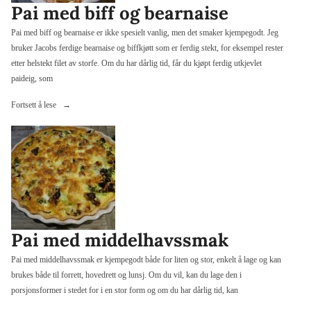
Pai med biff og bearnaise
Pai med biff og bearnaise er ikke spesielt vanlig, men det smaker kjempegodt. Jeg
bruker Jacobs ferdige bearnaise og biffkjøtt som er ferdig stekt, for eksempel rester
etter helstekt filet av storfe. Om du har dårlig tid, får du kjøpt ferdig utkjevlet
paideig, som
«Pai
Fortsett å lese
med
biff
og
bearnaise»
Pai med middelhavssmak
Pai med middelhavssmak er kjempegodt både for liten og stor, enkelt å lage og kan
brukes både til forrett, hovedrett og lunsj. Om du vil, kan du lage den i
porsjonsformer i stedet for i en stor form og om du har dårlig tid, kan