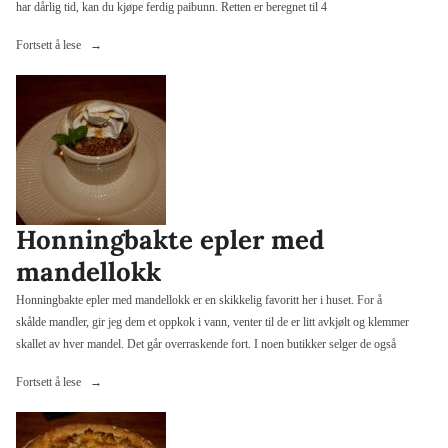
har dårlig tid, kan du kjøpe ferdig paibunn. Retten er beregnet til 4
«Grønn
Fortsett å lese
pai»
Honningbakte epler med
mandellokk
Honningbakte epler med mandellokk er en skikkelig favoritt her i huset. For å
skålde mandler, gir jeg dem et oppkok i vann, venter til de er litt avkjølt og klemmer
skallet av hver mandel. Det går overraskende fort. I noen butikker selger de også
«Honningbakte
Fortsett å lese
epler
med
mandellokk»