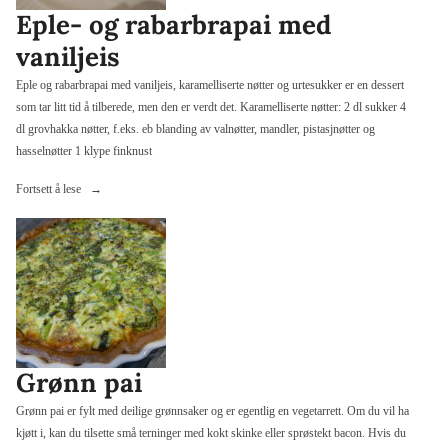
Eple- og rabarbrapai med
vaniljeis
Eple og rabarbrapai med vaniljeis, karamelliserte nøtter og urtesukker er en dessert
som tar litt tid å tilberede, men den er verdt det. Karamelliserte nøtter: 2 dl sukker 4
dl grovhakka nøtter, f.eks. eb blanding av valnøtter, mandler, pistasjnøtter og
hasselnøtter 1 klype finknust
«Eple-
Fortsett å lese
og
rabarbrapai
med
vaniljeis»
Grønn pai
Grønn pai er fylt med deilige grønnsaker og er egentlig en vegetarrett. Om du vil ha
kjøtt i, kan du tilsette små terninger med kokt skinke eller sprøstekt bacon. Hvis du