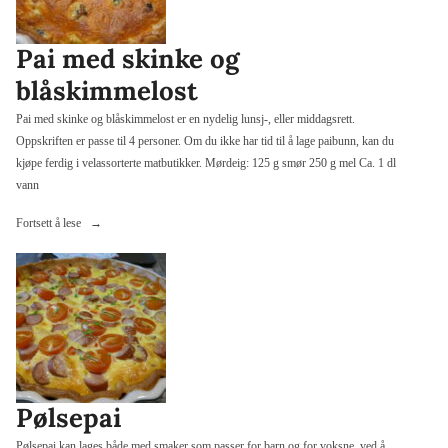
Pai med skinke og
blåskimmelost
Pai med skinke og blåskimmelost er en nydelig lunsj-, eller middagsrett.
Oppskriften er passe til 4 personer. Om du ikke har tid til å lage paibunn, kan du
kjøpe ferdig i velassorterte matbutikker. Mørdeig: 125 g smør 250 g mel Ca. 1 dl
vann
«Pai
Fortsett å lese
med
skinke
og
blåskimmelost»
Pølsepai
Pølsepai kan lages både med smaker som passer for barn og for voksne, ved å