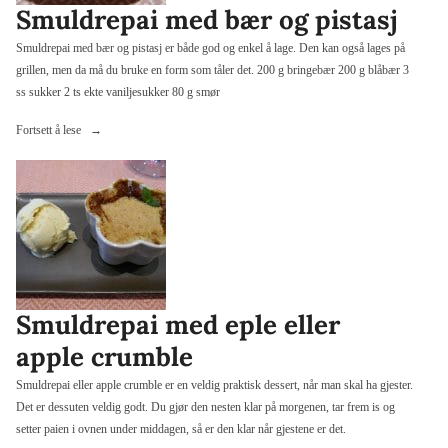
Smuldrepai med bær og pistasj
Smuldrepai med bær og pistasj er både god og enkel å lage. Den kan også lages på
grillen, men da må du bruke en form som tåler det. 200 g bringebær 200 g blåbær 3
ss sukker 2 ts ekte vaniljesukker 80 g smør
«Smuldrepai
Fortsett å lese
med
bær
og
pistasj»
Smuldrepai med eple eller
apple crumble
Smuldrepai eller apple crumble er en veldig praktisk dessert, når man skal ha gjester.
Det er dessuten veldig godt. Du gjør den nesten klar på morgenen, tar frem is og
setter paien i ovnen under middagen, så er den klar når gjestene er det.