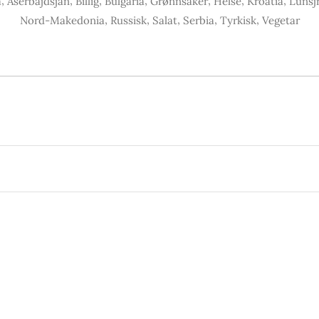
,
,
,
,
,
,
,
a
Aserbajdsjan
Billig
Bulgaria
Grønnsaker
Helse
Kroatia
Lunsj
,
,
,
,
,
Nord-Makedonia
Russisk
Salat
Serbia
Tyrkisk
Vegetar
gsnavigasjon
rrige
nlegg: