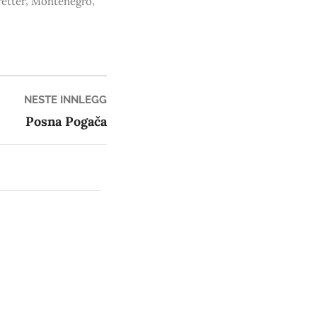
,
,
retter
Montenegro
Neste
NESTE INNLEGG
innlegg:
Posna Pogača