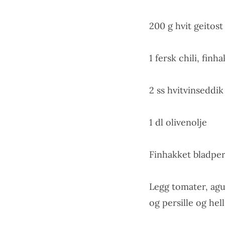
200 g hvit geitost
1 fersk chili, finh
2 ss hvitvinseddik
1 dl olivenolje
Finhakket bladper
Legg tomater, agur
og persille og hel