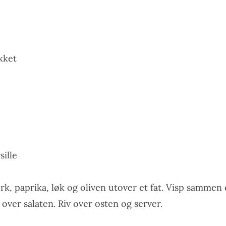
akket
sille
k, paprika, løk og oliven utover et fat. Visp sammen ch
l over salaten. Riv over osten og server.