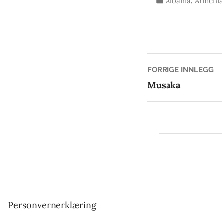
,
Albania
Armeni
i
Innleg
Fo
FORRIGE INNLEGG
in
Musaka
Personvernerklæring