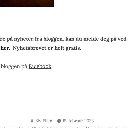
re på nyheter fra bloggen, kan du melde deg på ved 
n
her
. Nyhetsbrevet er helt gratis.
e bloggen på
Facebook
.
Skrevet
Siv Ellen
15. februar 2023
av