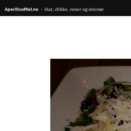
Gå
Mat, drikke, reiser og interiør
AperitivoMat.no
til
innhold