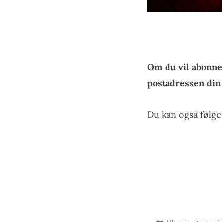
Om du vil abonne
postadressen di
Du kan også følg
Publisert