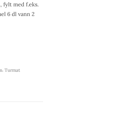
, fylt med f.eks.
el 6 dl vann 2
,
m
Turmat