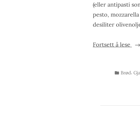
(eller antipasti so
pesto, mozzarella 
desiliter olivenol
«F
Fortsett å lese
Publisert
,
Brød
Gj
i