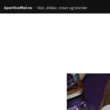
Gå
Mat, drikke, reiser og interiør
AperitivoMat.no
til
innhold