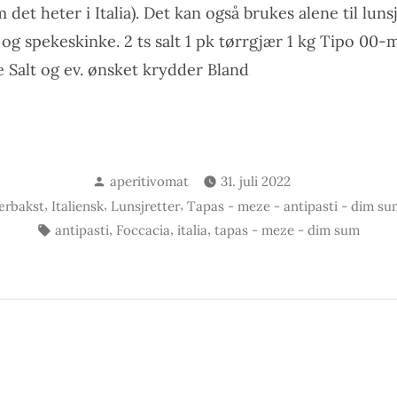
m det heter i Italia). Det kan også brukes alene til lunsj
og spekeskinke. 2 ts salt 1 pk tørrgjær 1 kg Tipo 00-m
je Salt og ev. ønsket krydder Bland
occacia»
Skrevet
aperitivomat
31. juli 2022
av
,
,
,
ærbakst
Italiensk
Lunsjretter
Tapas - meze - antipasti - dim su
Stikkord:
,
,
,
antipasti
Foccacia
italia
tapas - meze - dim sum