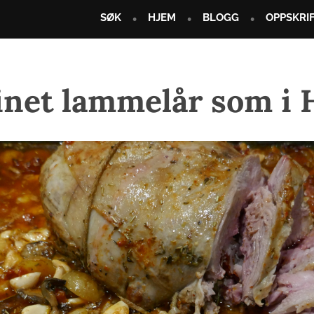
SØK
HJEM
BLOGG
OPPSKRI
inet lammelår som i H