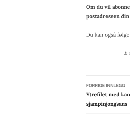
Om du vil abonne
postadressen di
Du kan også følg
Innleg
Fo
FORRIGE INNLEGG
in
Ytrefilet med kan
sjampinjongsaus