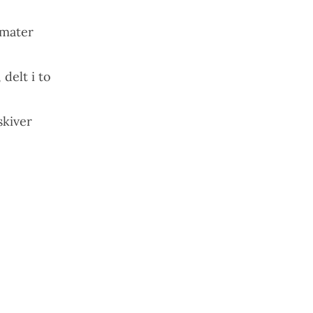
omater
delt i to
skiver