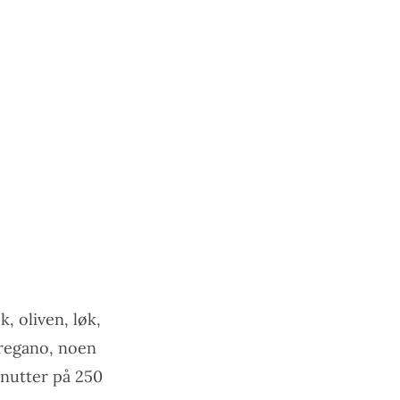
, oliven, løk,
oregano, noen
minutter på 250