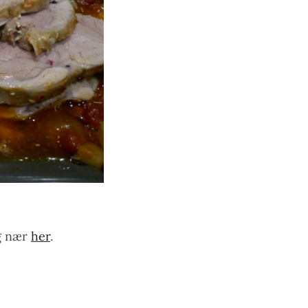
og nær
her
.