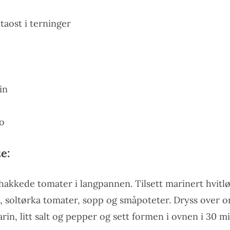
etaost i terninger
in
no
e:
hakkede tomater i langpannen. Tilsett marinert hvitløk
, soltørka tomater, sopp og småpoteter. Dryss over 
arin, litt salt og pepper og sett formen i ovnen i 30 