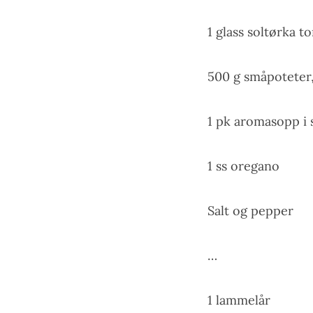
1 glass soltørka t
500 g småpoteter, 
1 pk aromasopp i 
1 ss oregano
Salt og pepper
…
1 lammelår