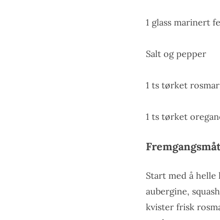
1 glass marinert f
Salt og pepper
1 ts tørket rosmar
1 ts tørket orega
Fremgangsmåt
Start med å helle 
aubergine, squash
kvister frisk rosm