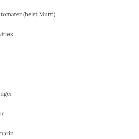
tomater (helst Mutti)
vitløk
inger
er
smarin