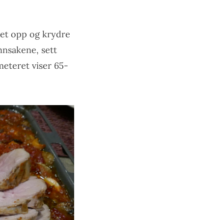
 det opp og krydre
nnsakene, sett
meteret viser 65-