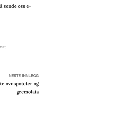
å sende oss e-
mat
Neste
NESTE INNLEGG
innlegg:
te ovnspoteter og
gremolata