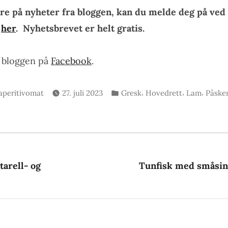
re på nyheter fra bloggen, kan du melde deg på ved 
n
her
. Nyhetsbrevet er helt gratis.
e bloggen på
Facebook
.
Skrevet
Publisert
,
,
,
aperitivomat
27. juli 2023
Gresk
Hovedrett
Lam
Påske
av
i
gsnavigasjon
rrige
nlegg:
tarell- og
Tunfisk med småsin