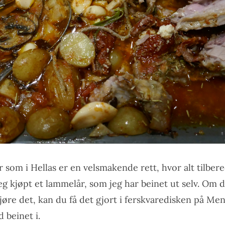
 som i Hellas er en velsmakende rett, hvor alt tilbe
eg kjøpt et lammelår, som jeg har beinet ut selv. Om d
jøre det, kan du få det gjort i ferskvaredisken på Men
 beinet i.