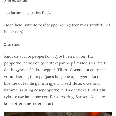
2 ss oksefond
1 ss karamellsaus fra flaske
Noen hele, syltede rosépepperkorn (etter hvor sterk du vil
ha sausen)
2 ss smør
Knus de svarte pepperkorn grovt i en morter. Ha
pepperkornene i en tørr stekepanne på middels varme til
det begynner å lukte pepper. Tilsett Cognac, ta en tur på
verandaen og tenn på (pass fingrene og luggen). La det
brenne ut før du går inn igjen. Tilsett fløte, oksefond,
karamellsaus og rosèpepperkorn. La det koke til det blir
tykt og rør inn smør rett før servering. Sausen skal ikke
koke etter smøret er tilsatt.