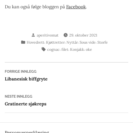
Du kan også følge bloggen på
Facebook
.
Skrevet
aperitivomat
29. oktober 2021
av
Publisert
,
,
,
,
Hovedrett
Kjøttretter
Nyttår
Sous vide
Storfe
i
Stikkord:
,
,
,
cognac
filet
Konjakk
oke
Innleggsnavigasjon
Forrige
FORRIGE INNLEGG
innlegg:
Libanesisk biffgryte
Neste
NESTE INNLEGG
innlegg:
Gratinerte sjøkreps
Personvernerklæring