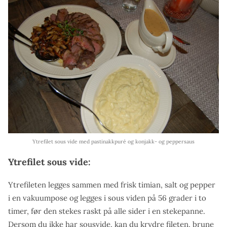
Ytrefilet sous vide med pastinakkpuré og konjakk- og peppersaus
Ytrefilet sous vide:
Ytrefileten legges sammen med frisk timian, salt og pepper
i en vakuumpose og legges i sous viden på 56 grader i to
timer, før den stekes raskt på alle sider i en stekepanne.
Dersom du ikke har sousvide, kan du krydre fileten, brune