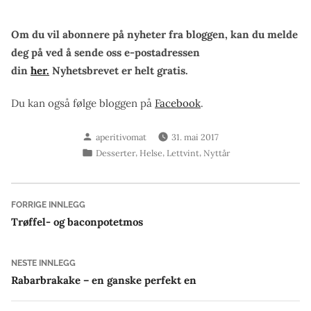
Om du vil abonnere på nyheter fra bloggen, kan du melde
deg på ved å sende oss e-postadressen
din
her.
Nyhetsbrevet er helt gratis.
Du kan også følge bloggen på
Facebook
.
Skrevet
aperitivomat
31. mai 2017
av
Publisert
,
,
,
Desserter
Helse
Lettvint
Nyttår
i
Innleggsnavigasjon
Forrige
FORRIGE INNLEGG
innlegg:
Trøffel- og baconpotetmos
Neste
NESTE INNLEGG
innlegg:
Rabarbrakake – en ganske perfekt en