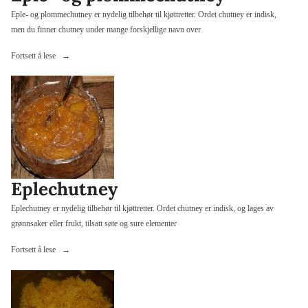
Eple- og plommechutney er nydelig tilbehør til kjøttretter. Ordet chutney er indisk,
men du finner chutney under mange forskjellige navn over
«Eple-
Fortsett å lese
og
plommechutney»
Eplechutney
Eplechutney er nydelig tilbehør til kjøttretter. Ordet chutney er indisk, og lages av
grønnsaker eller frukt, tilsatt søte og sure elementer
«Eplechutney»
Fortsett å lese