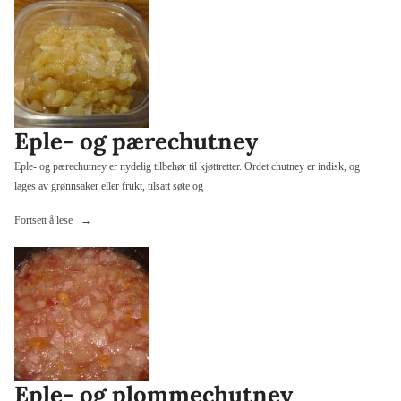
pistasj»
Eple- og pærechutney
Eple- og pærechutney er nydelig tilbehør til kjøttretter. Ordet chutney er indisk, og
lages av grønnsaker eller frukt, tilsatt søte og
«Eple-
Fortsett å lese
og
pærechutney»
Eple- og plommechutney