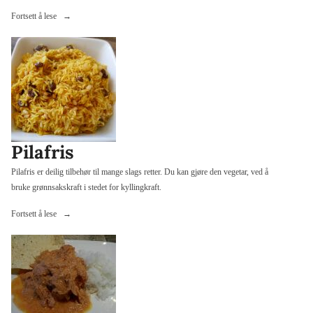
«Paneer
Fortsett å lese
–
peynir»
Pilafris
Pilafris er deilig tilbehør til mange slags retter. Du kan gjøre den vegetar, ved å
bruke grønnsakskraft i stedet for kyllingkraft.
«Pilafris»
Fortsett å lese