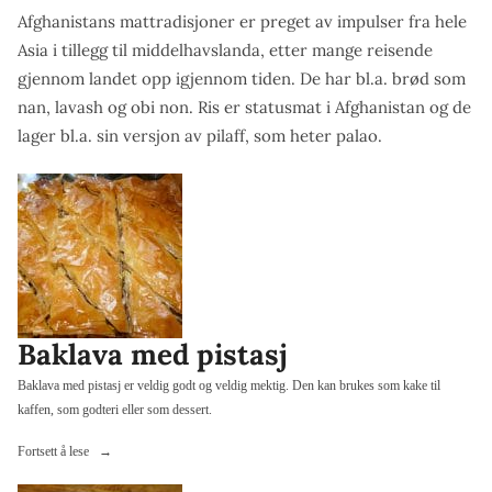
Afghanistans mattradisjoner er preget av impulser fra hele
Asia i tillegg til middelhavslanda, etter mange reisende
gjennom landet opp igjennom tiden. De har bl.a. brød som
nan, lavash og obi non. Ris er statusmat i Afghanistan og de
lager bl.a. sin versjon av pilaff, som heter palao.
Baklava med pistasj
Baklava med pistasj er veldig godt og veldig mektig. Den kan brukes som kake til
kaffen, som godteri eller som dessert.
«Baklava
Fortsett å lese
med