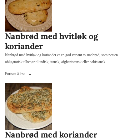
knallgode»
Nanbrød med hvitløk og
koriander
Nanbrød med hvitløk og koriander er en god variant av nanbrød, som nesten
obligatorisk tilbehør til indisk, iransk, afghanistansk eller pakistansk
«Nanbrød
Fortsett å lese
med
hvitløk
og
koriander»
Nanbrød med koriander