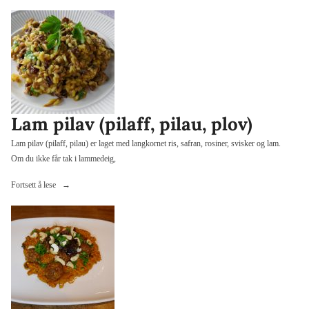
Nawabi»
Lam pilav (pilaff, pilau, plov)
Lam pilav (pilaff, pilau) er laget med langkornet ris, safran, rosiner, svisker og lam.
Om du ikke får tak i lammedeig,
«Lam
Fortsett å lese
pilav
(pilaff,
pilau,
plov)»