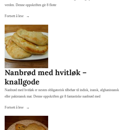
verden. Denne oppskriften gir 8 flotte
«Nanbrød
Fortsett å lese
med
chili»
Nanbrød med hvitløk –
knallgode
Nanbrød med hvitløk er nesten obligatorisk tilbehør til indisk, iransk, afghanistansk
eller pakistansk mat. Denne oppskriften gir 8 fantastiske nanbrød med
«Nanbrød
Fortsett å lese
med
hvitløk
–