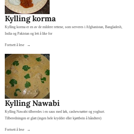
Kylling korma
Kylling korma er en av de mildere rettene, som serveres i Afghanistan, Bangladesh,
India og Pakistan og lett å like for
«Kylling
Fortsett å lese
korma»
Kylling Nawabi
Kylling Nawabi tilberedes i en saus med løk, cashewnøtter og yoghurt.
Tilberedningen er glatt (ingen hele krydder eller kjøttbein å håndtere)
«Kylling
Fortsett å lese