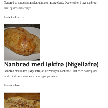
Nanbrød er et nydelig innslag til maten i mange land. Det er enkelt å lage nanbrød
selv, og det smaker mye
«Nanbrød
Fortsett å lese
med
koriander»
Nanbrød med løkfrø (Nigellafrø)
Nanbrød med løkfrø (Nigellafrø) er det vanligste nanbrødet. Det er en naturlig del
av den indiske maten, men de er også populære
«Nanbrød
Fortsett å lese
med
løkfrø
(Nigellafrø)»