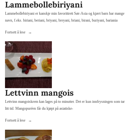
Lammebollebiriyani
Lammebollebiriyani er kanskje min favorittrett Sør-Asia og kjært barn har mange
navn, f.eks. biriani, beriani, briyani, breyani, briani, birani, buriyani, bariania
«Lammebollebiriyani»
Fortsett å lese
Lettvinn mangois
Lettvinn mangoiskrem kan lages på to minutter. Det er kun innfrysningen som tar
litt tid. Mangopuréen får du kjøpt på asiatiske-
«Lettvinn
Fortsett å lese
mangois»