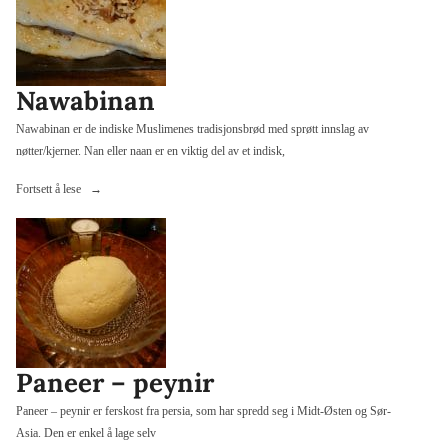
Nawabinan
Nawabinan er de indiske Muslimenes tradisjonsbrød med sprøtt innslag av
nøtter/kjerner. Nan eller naan er en viktig del av et indisk,
«Nawabinan»
Fortsett å lese
Paneer – peynir
Paneer – peynir er ferskost fra persia, som har spredd seg i Midt-Østen og Sør-
Asia. Den er enkel å lage selv