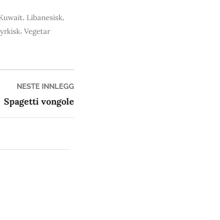
,
,
Kuwait
Libanesisk
,
yrkisk
Vegetar
Neste
NESTE INNLEGG
innlegg:
Spagetti vongole