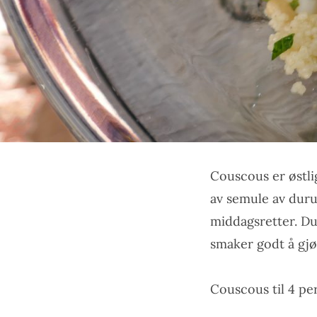
Couscous er østli
av semule av duru
middagsretter. Du
smaker godt å gjør
Couscous til 4 pe