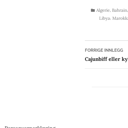
Publisert
,
Algerie
Bahrain
i
,
Libya
Marokk
Innleg
Fo
FORRIGE INNLEGG
in
Cajunbiff eller k