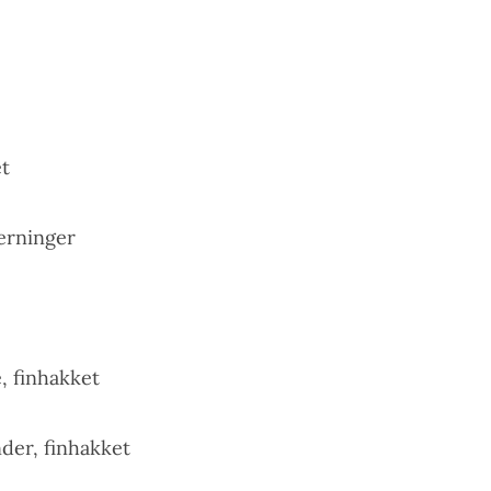
et
terninger
, finhakket
nder, finhakket