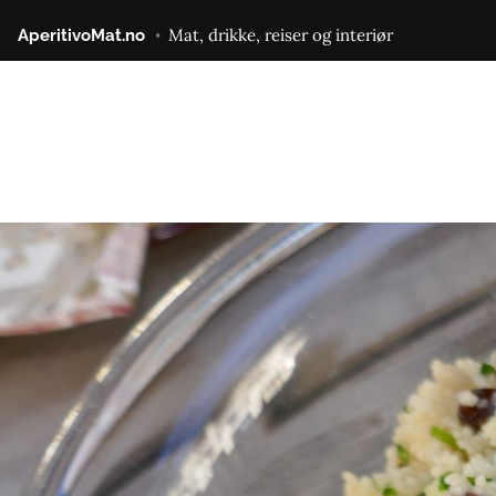
Gå
Mat, drikke, reiser og interiør
AperitivoMat.no
til
innhold