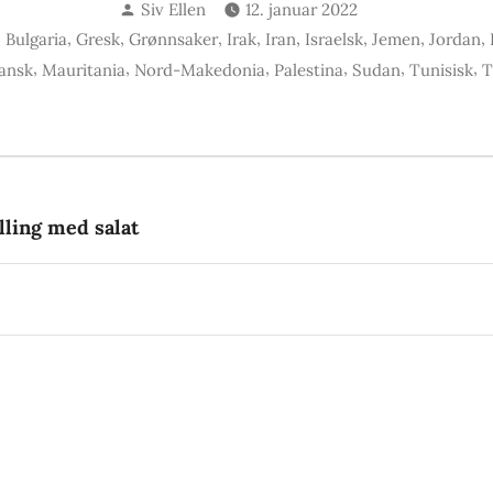
Skrevet
Siv Ellen
12. januar 2022
av
,
,
,
,
,
,
,
,
,
Bulgaria
Gresk
Grønnsaker
Irak
Iran
Israelsk
Jemen
Jordan
,
,
,
,
,
,
ansk
Mauritania
Nord-Makedonia
Palestina
Sudan
Tunisisk
T
gsnavigasjon
rrige
nlegg:
ylling med salat