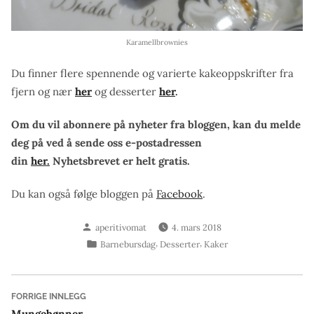
Karamellbrownies
Du finner flere spennende og varierte kakeoppskrifter fra
fjern og nær
her
og desserter
her
.
Om du vil abonnere på nyheter fra bloggen, kan du melde
deg på ved å sende oss e-postadressen
din
her.
Nyhetsbrevet er helt gratis.
Du kan også følge bloggen på
Facebook
.
Skrevet
aperitivomat
4. mars 2018
av
Publisert
,
,
Barnebursdag
Desserter
Kaker
i
Innleggsnavigasjon
Forrige
FORRIGE INNLEGG
innlegg:
Mungobønner