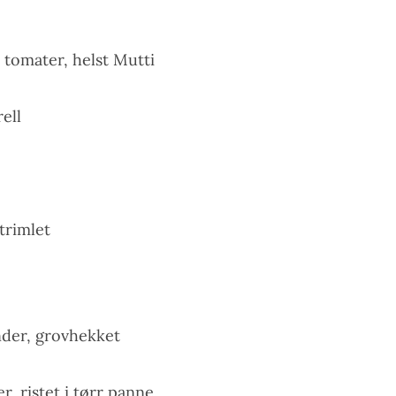
 tomater, helst Mutti
ell
strimlet
ander, grovhekket
, ristet i tørr panne