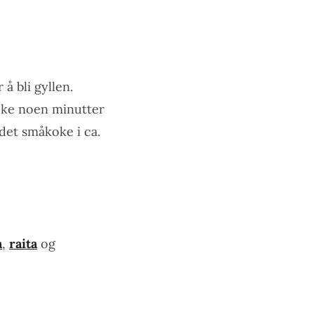
å bli gyllen.
oke noen minutter
 det småkoke i ca.
n
,
raita
og