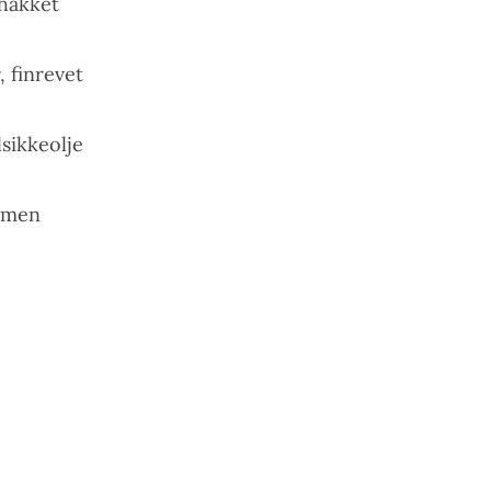
nhakket
, finrevet
lsikkeolje
ummen