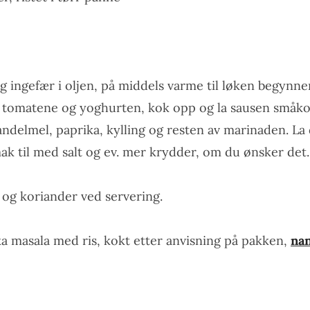
og ingefær i oljen, på middels varme til løken begynner 
t, tomatene og yoghurten, kok opp og la sausen småk
andelmel, paprika, kylling og resten av marinaden. La
ak til med salt og ev. mer krydder, om du ønsker det.
 og koriander ved servering.
kka masala med ris, kokt etter anvisning på pakken,
na