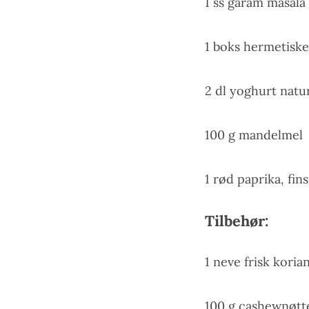
1 ss garam masala
1 boks hermetiske
2 dl yoghurt natur
100 g mandelmel
1 rød paprika, fin
Tilbehør:
1 neve frisk kori
100 g cashewnøtter