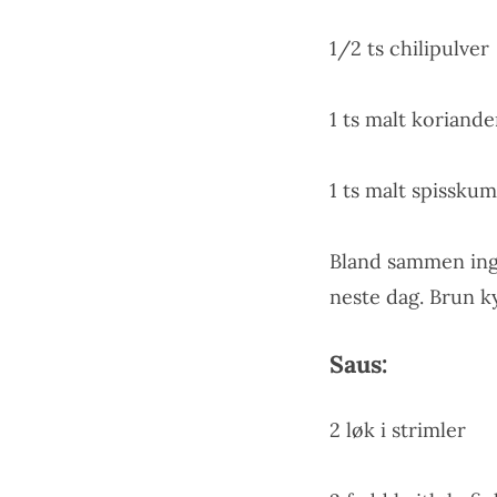
1/2 ts chilipulver
1 ts malt koriande
1 ts malt spissk
Bland sammen ingre
neste dag. Brun kyl
Saus:
2 løk i strimler