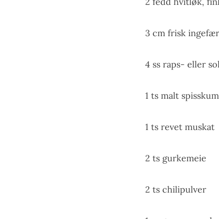
2 fedd hvitløk, fi
3 cm frisk ingefær
4 ss raps- eller so
1 ts malt spissk
1 ts revet muskat
2 ts gurkemeie
2 ts chilipulver