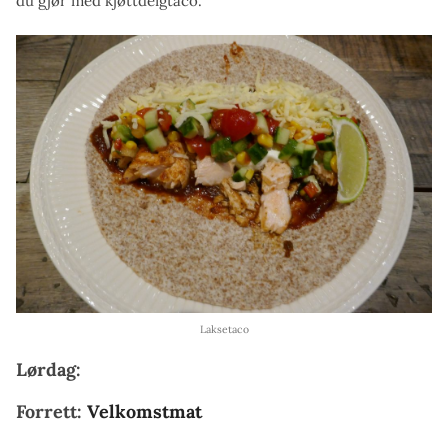
du gjør med kjøttdeigtaco.
Laksetaco
Lørdag:
Forrett:
Velkomstmat