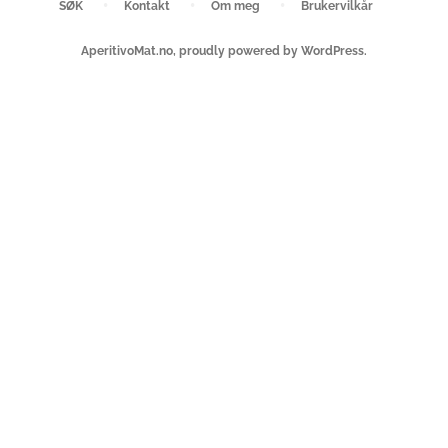
SØK
Kontakt
Om meg
Brukervilkår
AperitivoMat.no
,
proudly powered by WordPress
.