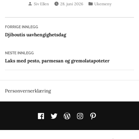
Skrevet
Publisert
Siv Ellen
28. juni 2026
Ukemeny
av
i
Innleggsnavigasjon
Forrige
FORRIGE INNLEGG
innlegg:
Djiboutis uavhengighetsdag
Neste
NESTE INNLEGG
innlegg:
Laks med pesto, parmesan og gremolatapoteter
Personvernerklæring
Facebook
Twitter
WordPress
Instagram
Pinterest