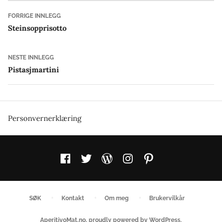
Innleggsnavigasjon
Forrige
FORRIGE INNLEGG
innlegg:
Steinsopprisotto
Neste
NESTE INNLEGG
innlegg:
Pistasjmartini
Personvernerklæring
Facebook
Twitter
WordPress
Instagram
Pinterest
SØK
Kontakt
Om meg
Brukervilkår
AperitivoMat.no
,
proudly powered by WordPress
.