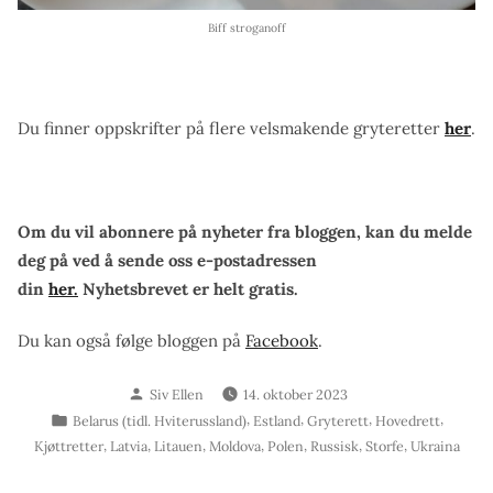
Biff stroganoff
Du finner oppskrifter på flere velsmakende gryteretter
her
.
Om du vil abonnere på nyheter fra bloggen, kan du melde
deg på ved å sende oss e-postadressen
din
her.
Nyhetsbrevet er helt gratis.
Du kan også følge bloggen på
Facebook
.
Skrevet
Siv Ellen
14. oktober 2023
av
Publisert
,
,
,
,
Belarus (tidl. Hviterussland)
Estland
Gryterett
Hovedrett
i
,
,
,
,
,
,
,
Kjøttretter
Latvia
Litauen
Moldova
Polen
Russisk
Storfe
Ukraina