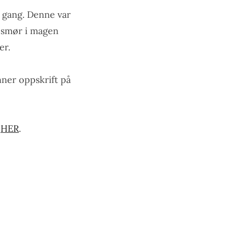
n gang. Denne var
og smør i magen
er.
nner oppskrift på
å
HER
.