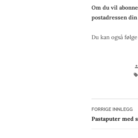
Om du vil abonne
postadressen di
Du kan også følg
Innleg
Fo
FORRIGE INNLEGG
in
Pastaputer med si