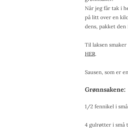
Når jeg får tak i 
på litt over en ki
dens, pakket den i
Til laksen smaker
HER
.
Sausen, som er en 
Grønnsakene:
1/2 fennikel i sm
4 gulrøtter i små 