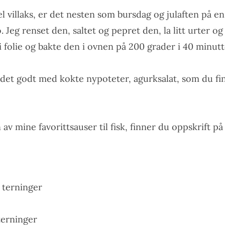
hel villaks, er det nesten som bursdag og julaften på e
lo. Jeg renset den, saltet og pepret den, la litt urter 
 folie og bakte den i ovnen på 200 grader i 40 minutt
 det godt med kokte nypoteter, agurksalat, som du fi
av mine favorittsauser til fisk, finner du oppskrift p
å terninger
terninger