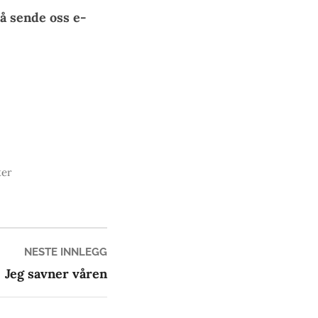
å sende oss e-
ter
Neste
NESTE INNLEGG
innlegg:
Jeg savner våren