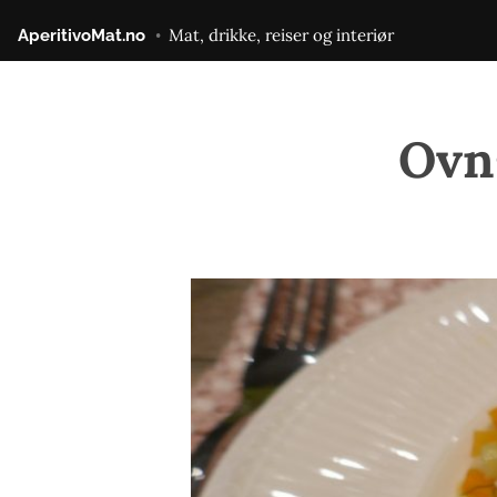
Gå
Mat, drikke, reiser og interiør
AperitivoMat.no
til
innhold
Ovn