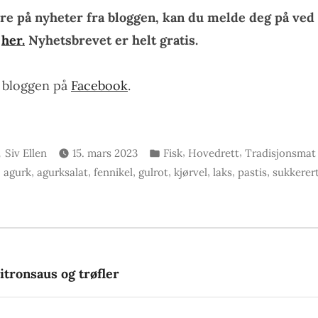
re på nyheter fra bloggen, kan du melde deg på ved 
n
her.
Nyhetsbrevet er helt gratis.
e bloggen på
Facebook
.
Skrevet
Publisert
,
,
Siv Ellen
15. mars 2023
Fisk
Hovedrett
Tradisjonsmat
av
i
Stikkord:
,
,
,
,
,
,
,
agurk
agurksalat
fennikel
gulrot
kjørvel
laks
pastis
sukkerer
gsnavigasjon
rrige
nlegg:
tronsaus og trøfler