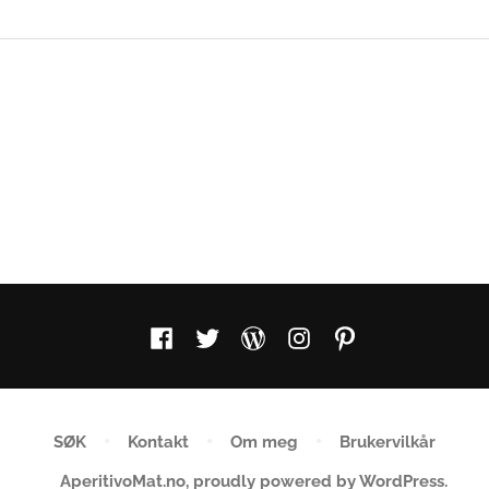
Facebook
Twitter
WordPress
Instagram
Pinterest
SØK
Kontakt
Om meg
Brukervilkår
AperitivoMat.no
,
proudly powered by WordPress
.