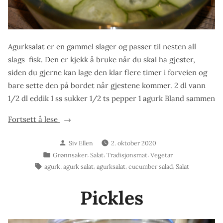
Agurksalat er en gammel slager og passer til nesten all
slags fisk. Den er kjekk å bruke når du skal ha gjester,
siden du gjerne kan lage den klar flere timer i forveien og
bare sette den på bordet når gjestene kommer. 2 dl vann
1/2 dl eddik 1 ss sukker 1/2 ts pepper 1 agurk Bland sammen
«Agurksalat»
Fortsett å lese
Skrevet
Siv Ellen
2. oktober 2020
av
Publisert
,
,
,
Grønnsaker
Salat
Tradisjonsmat
Vegetar
i
Stikkord:
,
,
,
,
agurk
agurk salat
agurksalat
cucumber salad
Salat
Pickles