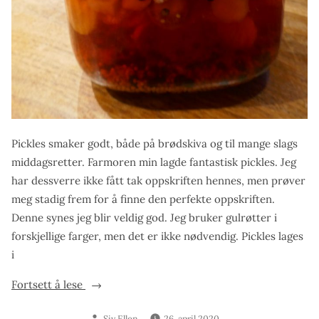
Pickles smaker godt, både på brødskiva og til mange slags
middagsretter. Farmoren min lagde fantastisk pickles. Jeg
har dessverre ikke fått tak oppskriften hennes, men prøver
meg stadig frem for å finne den perfekte oppskriften.
Denne synes jeg blir veldig god. Jeg bruker gulrøtter i
forskjellige farger, men det er ikke nødvendig. Pickles lages
i
«Pickles»
Fortsett å lese
Skrevet
Siv Ellen
26. april 2020