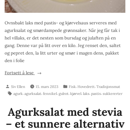
Ovnsbakt laks med pastis- og kjørvelsaus serveres med
agurksalat og smørdampede grønnsaker. Når jeg får tak i
hel villaks, er det nesten som bursdag og julaften på en
gang. Denne var på litt over en kilo. Jeg renset den, saltet
og pepret den, la litt urter og smør i magen dens, pakket
den i folie
«Ovnsbakt
Fortsett å lese
laks
Skrevet
Publisert
,
,
Siv Ellen
15. mars 2023
Fisk
Hovedrett
Tradisjonsmat
med
av
i
Stikkord:
,
,
,
,
,
,
,
agurk
agurksalat
fennikel
gulrot
kjørvel
laks
pastis
sukkererter
pastis-
og
Agurksalat med stevia
kjørvelsaus»
– et sunnere alternativ