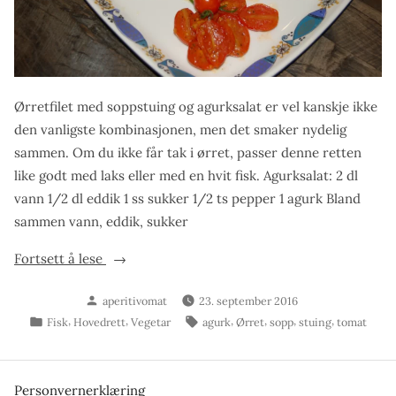
Ørretfilet med soppstuing og agurksalat er vel kanskje ikke
den vanligste kombinasjonen, men det smaker nydelig
sammen. Om du ikke får tak i ørret, passer denne retten
like godt med laks eller med en hvit fisk. Agurksalat: 2 dl
vann 1/2 dl eddik 1 ss sukker 1/2 ts pepper 1 agurk Bland
sammen vann, eddik, sukker
«Ørretfilet
Fortsett å lese
med
Skrevet
aperitivomat
23. september 2016
soppstuing
av
Publisert
Stikkord:
,
,
,
,
,
,
Fisk
Hovedrett
Vegetar
agurk
Ørret
sopp
stuing
tomat
og
i
agurksalat»
Personvernerklæring