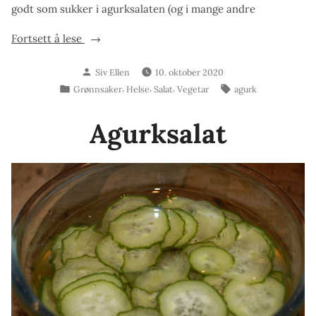
godt som sukker i agurksalaten (og i mange andre
«Agurksalat
Fortsett å lese
med
Skrevet
Siv Ellen
10. oktober 2020
stevia
av
Publisert
Stikkord:
,
,
,
Grønnsaker
Helse
Salat
Vegetar
agurk
–
i
et
Agurksalat
sunnere
alternativ»