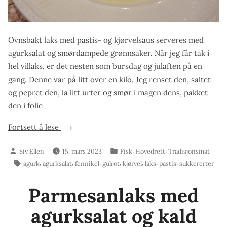
Ovnsbakt laks med pastis- og kjørvelsaus serveres med
agurksalat og smørdampede grønnsaker. Når jeg får tak i
hel villaks, er det nesten som bursdag og julaften på en
gang. Denne var på litt over en kilo. Jeg renset den, saltet
og pepret den, la litt urter og smør i magen dens, pakket
den i folie
«Ovnsbakt
Fortsett å lese
laks
Skrevet
Publisert
,
,
Siv Ellen
15. mars 2023
Fisk
Hovedrett
Tradisjonsmat
med
av
i
Stikkord:
,
,
,
,
,
,
,
agurk
agurksalat
fennikel
gulrot
kjørvel
laks
pastis
sukkererter
pastis-
og
Parmesanlaks med
kjørvelsaus»
agurksalat og kald