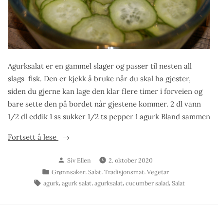
Agurksalat er en gammel slager og passer til nesten all
slags fisk. Den er kjekk å bruke når du skal ha gjester,
siden du gjerne kan lage den klar flere timer i forveien og
bare sette den på bordet når gjestene kommer. 2 dl vann
1/2 dl eddik 1 ss sukker 1/2 ts pepper 1 agurk Bland sammen
«Agurksalat»
Fortsett å lese
Skrevet
Siv Ellen
2. oktober 2020
av
Publisert
,
,
,
Grønnsaker
Salat
Tradisjonsmat
Vegetar
i
Stikkord:
,
,
,
,
agurk
agurk salat
agurksalat
cucumber salad
Salat