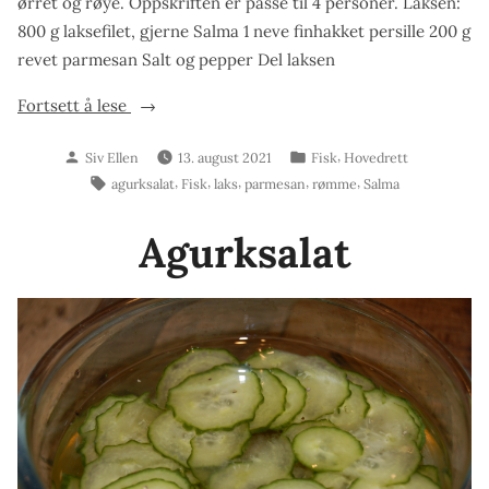
ørret og røye. Oppskriften er passe til 4 personer. Laksen:
800 g laksefilet, gjerne Salma 1 neve finhakket persille 200 g
revet parmesan Salt og pepper Del laksen
«Parmesanlaks
Fortsett å lese
med
Skrevet
Publisert
,
Siv Ellen
13. august 2021
Fisk
Hovedrett
agurksalat
av
i
Stikkord:
,
,
,
,
,
agurksalat
Fisk
laks
parmesan
rømme
Salma
og
kald
Agurksalat
rømmesaus»