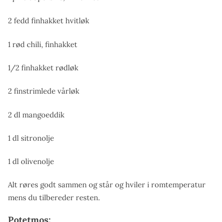
2 fedd finhakket hvitløk
1 rød chili, finhakket
1/2 finhakket rødløk
2 finstrimlede vårløk
2 dl mangoeddik
1 dl sitronolje
1 dl olivenolje
Alt røres godt sammen og står og hviler i romtemperatur
mens du tilbereder resten.
Potetmos: