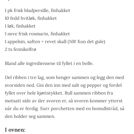
1 pk frisk bladpersille, finhakket
10 fedd hvitløk, finhakket
1 løk, finhakket
1 neve frisk rosmarin, finhakket
1 appelsin, saften + revet skall (NB! Kun det gule)
2 ts fennikelfrø
Bland alle ingrediensene til fyllet i en bolle.
Del ribben i tre lag, som henger sammen og legg den med
svorsiden ned. Gni den inn med salt og pepper og fordel
fyllet over hele kjøttstykket. Rull sammen ribben fra
motsatt side av der svoren er, så svoren kommer ytterst
når du er ferdig. Surr porchetten med en bomullstråd, så
den holder seg sammen.
I ovnen: