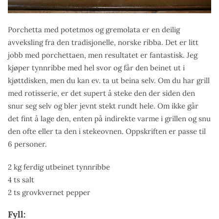
Porchetta med potetmos og gremolata er en deilig
avveksling fra den tradisjonelle, norske ribba. Det er litt
jobb med porchettaen, men resultatet er fantastisk. Jeg
kjøper tynnribbe med hel svor og får den beinet ut i
kjøttdisken, men du kan ev. ta ut beina selv. Om du har grill
med rotisserie, er det supert å steke den der siden den
snur seg selv og bler jevnt stekt rundt hele. Om ikke går
det fint å lage den, enten på indirekte varme i grillen og snu
den ofte eller ta den i stekeovnen. Oppskriften er passe til
6 personer.
2 kg ferdig utbeinet tynnribbe
4 ts salt
2 ts grovkvernet pepper
Fyll: