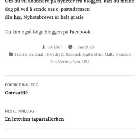
Om du vil abonnere på nyheter fra bloggen, kan du melde
deg på ved å sende oss e-postadressen
din
her.
Nyhetsbrevet er helt gratis.
Du kan også følge bloggen på
Facebook
.
Skrevet
Siv Ellen
1. mai 2025
av
Publisert
,
,
,
,
,
,
,
Fransk
Grillmat
Hovedrett
Italiensk
Kjøttretter
Malta
Monaco
i
,
,
San Marino
Svin
USA
Innleggsnavigasjon
Forrige
FORRIGE INNLEGG
innlegg:
Ostesufflé
Neste
NESTE INNLEGG
innlegg:
En lettvinn tapastallerken