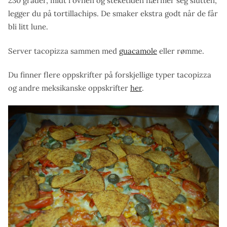
230 grader, midt i ovnen og steketiden nærmer seg slutten,
legger du på tortillachips. De smaker ekstra godt når de får
bli litt lune.
Server tacopizza sammen med
guacamole
eller rømme.
Du finner flere oppskrifter på forskjellige typer tacopizza
og andre meksikanske oppskrifter
her
.