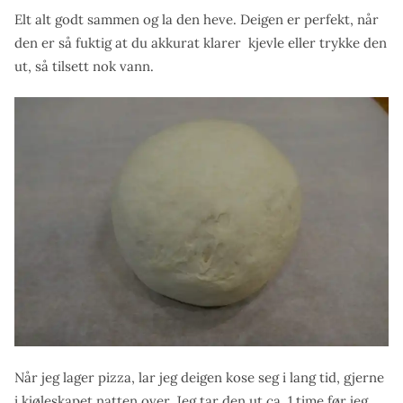
Elt alt godt sammen og la den heve. Deigen er perfekt, når
den er så fuktig at du akkurat klarer kjevle eller trykke den
ut, så tilsett nok vann.
Når jeg lager pizza, lar jeg deigen kose seg i lang tid, gjerne
i kjøleskapet natten over. Jeg tar den ut ca. 1 time før jeg