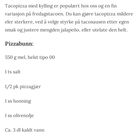
Tacopizza med kylling er populært hos oss og en fin
variasjon på fredagstacoen. Du kan gjøre tacopizza mildere
eler sterkere, ved å velge styrke på tacosausen etter egen
smak og justere mengden jalapeño, eller utelate den helt.
Pizzabunn:
550 g mel, helst tipo 00
1 ts salt
1/2 pk pizzagjær
1 ss honning
1 ss olivenolje
Ca. 3 dl kaldt vann