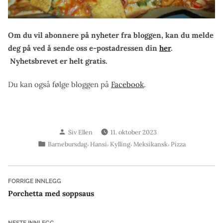
Om du vil abonnere på nyheter fra bloggen, kan du melde
deg på ved å sende oss e-postadressen din
her
.
Nyhetsbrevet er helt gratis.
Du kan også følge bloggen på
Facebook
.
Skrevet
Siv Ellen
11. oktober 2023
av
Publisert
,
,
,
,
Barnebursdag
Hansi
Kylling
Meksikansk
Pizza
i
Innleggsnavigasjon
Forrige
FORRIGE INNLEGG
innlegg:
Porchetta med soppsaus
Neste
NESTE INNLEGG