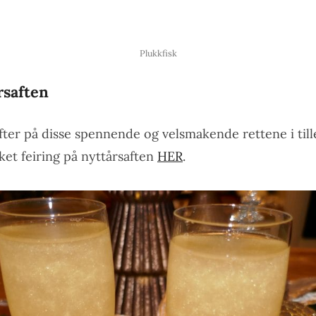
Plukkfisk
rsaften
fter på disse spennende og velsmakende rettene i till
kket feiring på nyttårsaften
HER
.