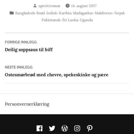
Skrevet
aperitivomat
14. august 2017
av
Publisert
,
,
,
,
,
,
,
Bangladesh
Brød
Indisk
Karibia
Madagaskar
Maldivene
Nepal
i
,
,
Pakistansk
Sri Lanka
Uganda
Innleggsnavigasjon
Forrige
FORRIGE INNLEGG
innlegg:
Deilig soppsaus til biff
Neste
NESTE INNLEGG
innlegg:
Ostesmørbrød med chevre, spekeskinke og pære
Personvernerklæring
Facebook
Twitter
WordPress
Instagram
Pinterest