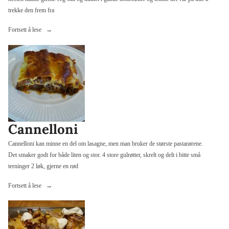
trekke den frem fra
«Brennende
Fortsett å lese
kjærlighet
med
elg»
Cannelloni
Cannelloni kan minne en del om lasagne, men man bruker de største pastarørene.
Det smaker godt for både liten og stor. 4 store gulrøtter, skrelt og delt i bitte små
terninger 2 løk, gjerne en rød
«Cannelloni»
Fortsett å lese