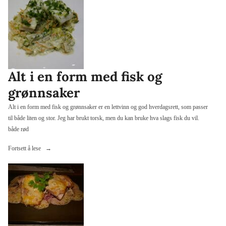
Pastinakk-
og
potetmos»
Alt i en form med fisk og
grønnsaker
Alt i en form med fisk og grønnsaker er en lettvinn og god hverdagsrett, som passer
til både liten og stor. Jeg har brukt torsk, men du kan bruke hva slags fisk du vil.
både rød
«Alt
Fortsett å lese
i
en
form
med
fisk
og
grønnsaker»