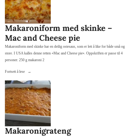
Makaroniform med skinke –
Mac and Cheese pie
Makaroniform med skinke har en deilig ostesaus, som er lett å like for både små og
store. I USA kalles denne retten «Mac and Cheese pie». Oppskriften er passe til 4
personer. 250 g makaroni 2
«Makaroniform
Fortsett å lese
med
skinke
–
Mac
and
Cheese
pie»
Makaronigrateng