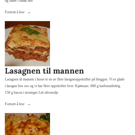
og faller i smak hos
«Larb
Fortsett å lese
moo»
Lasagnen til mannen
Lasagnen til mannen i huset er en av flere lasagneoppskrifter på bloggen. Vi er glade
i lasagne hos oss og vi har flere oppskrifter hver. Kjøttsaus: 600 g karbonadedeig
150 g bacon i terninger Litt olivenolje
«Lasagnen
Fortsett å lese
til
mannen»