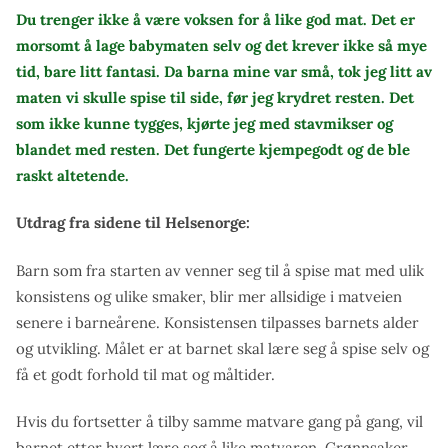
Du trenger ikke å være voksen for å like god mat. Det er
morsomt å lage babymaten selv og det krever ikke så mye
tid, bare litt fantasi. Da barna mine var små, tok jeg litt av
maten vi skulle spise til side, før jeg krydret resten. Det
som ikke kunne tygges, kjørte jeg med stavmikser og
blandet med resten. Det fungerte kjempegodt og de ble
raskt altetende.
Utdrag fra sidene til Helsenorge:
Barn som fra starten av venner seg til å spise mat med ulik
konsistens og ulike smaker, blir mer allsidige i matveien
senere i barneårene. Konsistensen tilpasses barnets alder
og utvikling. Målet er at barnet skal lære seg å spise selv og
få et godt forhold til mat og måltider.
Hvis du fortsetter å tilby samme matvare gang på gang, vil
barnet etter hvert lære seg å like matvaren. Grønnsaker