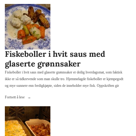
and
chips
eller
fish’n
chips»
Fiskeboller i hvit saus med
glaserte grønnsaker
Fiskeboller i hvit saus med glaserte grønnsaker er deilig hverdagsmat, som faktisk
ikke er så tidkrevende som man skulle tro. Hjemmelagde fiskeboller er kjempegodt
og mye sunnere enn ferdigkjøpte, siden de inneholder mye fisk. Oppskriften gir
«Fiskeboller
Fortsett å lese
i
hvit
saus
med
glaserte