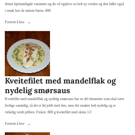
denne hjemmelagde varianten og du vil oppleve en helt ny verden og den faller også
i smak hos de minste barna. 600
«Kjøttpudding»
Fortsett å lese
Kveitefilet med mandelflak og
nydelig smørsaus
Kveitefilet med mandelflak og nydelig smørsaus har en del elementer som skal være
ferdige samtidig, så det er litt jobb med den, men det smaker helt nydelig og er
virkelig verdt jobben. Fisken: 800 g kveitefilet med skinn 1/2
«Kveitefilet
Fortsett å lese
med