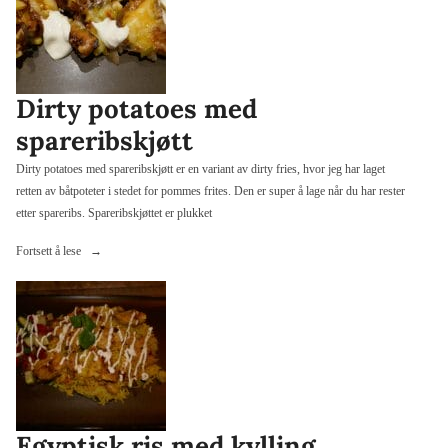
Dirty potatoes med
spareribskjøtt
Dirty potatoes med spareribskjøtt er en variant av dirty fries, hvor jeg har laget
retten av båtpoteter i stedet for pommes frites. Den er super å lage når du har rester
etter spareribs. Spareribskjøttet er plukket
«Dirty
Fortsett å lese
potatoes
med
spareribskjøtt»
Egyptisk ris med kylling