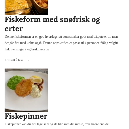
grønnsaker»
Fiskeform med snøfrisk og
erter
Denne fiskeformen er en god hverdagsrett som smaker godt med båtpoteter til, men
det går fint med kokte også. Denne oppskriften er passe til 4 personer. 600 g valgfri
fisk i terninger (jeg brukt laks og
«Fiskeform
Fortsett å lese
med
snøfrisk
og
erter»
Fiskepinner
Fiskepinner kan du fint lage selv og de blir som det meste, mye bedre enn de