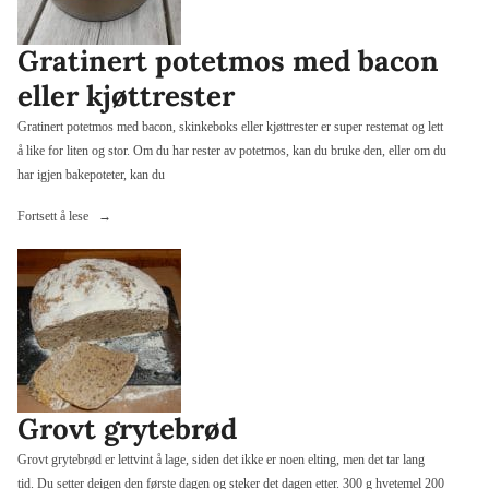
Gratinert potetmos med bacon
eller kjøttrester
Gratinert potetmos med bacon, skinkeboks eller kjøttrester er super restemat og lett
å like for liten og stor. Om du har rester av potetmos, kan du bruke den, eller om du
har igjen bakepoteter, kan du
«Gratinert
Fortsett å lese
potetmos
med
bacon
eller
kjøttrester»
Grovt grytebrød
Grovt grytebrød er lettvint å lage, siden det ikke er noen elting, men det tar lang
tid. Du setter deigen den første dagen og steker det dagen etter. 300 g hvetemel 200