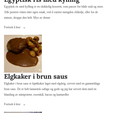
Egyptisk ris med kylling er en skikkelig koserett, som passer for både små og store.
Alle justerer retten etter egen smak, ved å variere mengden chiliolje, eller for de
minste, droppe den helt. Mye av denne
«Egyptisk
Fortsett å lese
ris
med
kylling»
Elgkaker i brun saus
Elgkaker i brun saus er kjøttkaker laget med elgdeig, servert med en gammeldags
brun saus. De er helt fantastisk saftige og gode og jeg har servert dem med en
blanding av minipoteter, rosenkål, bacon og kantareller.
«Elgkaker
Fortsett å lese
i