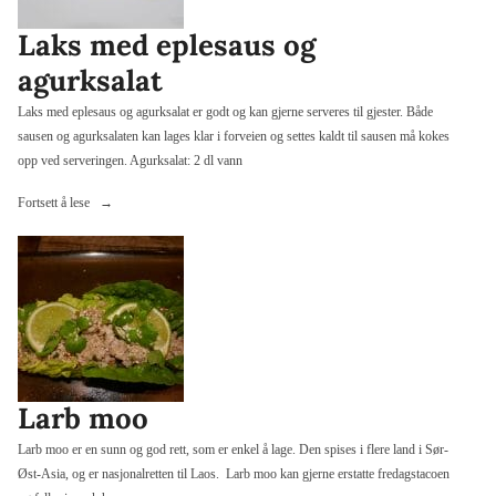
Laks med eplesaus og
agurksalat
Laks med eplesaus og agurksalat er godt og kan gjerne serveres til gjester. Både
sausen og agurksalaten kan lages klar i forveien og settes kaldt til sausen må kokes
opp ved serveringen. Agurksalat: 2 dl vann
«Laks
Fortsett å lese
med
eplesaus
og
agurksalat»
Larb moo
Larb moo er en sunn og god rett, som er enkel å lage. Den spises i flere land i Sør-
Øst-Asia, og er nasjonalretten til Laos. Larb moo kan gjerne erstatte fredagstacoen