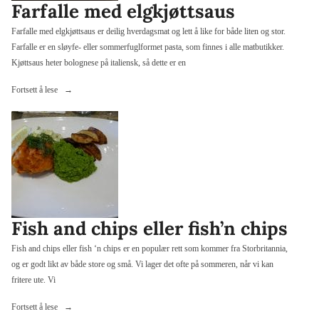
Farfalle med elgkjøttsaus
Farfalle med elgkjøttsaus er deilig hverdagsmat og lett å like for både liten og stor.
Farfalle er en sløyfe- eller sommerfuglformet pasta, som finnes i alle matbutikker.
Kjøttsaus heter bolognese på italiensk, så dette er en
«Farfalle
Fortsett å lese
med
elgkjøttsaus»
Fish and chips eller fish’n chips
Fish and chips eller fish ‘n chips er en populær rett som kommer fra Storbritannia,
og er godt likt av både store og små. Vi lager det ofte på sommeren, når vi kan
fritere ute. Vi
«Fish
Fortsett å lese