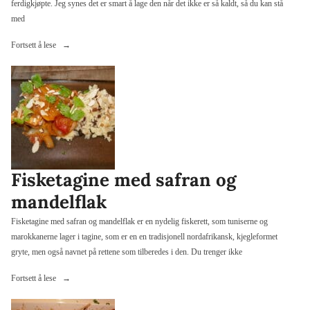
ferdigkjøpte. Jeg synes det er smart å lage den når det ikke er så kaldt, så du kan stå
med
«Fiskepinner»
Fortsett å lese
Fisketagine med safran og
mandelflak
Fisketagine med safran og mandelflak er en nydelig fiskerett, som tuniserne og
marokkanerne lager i tagine, som er en en tradisjonell nordafrikansk, kjegleformet
gryte, men også navnet på rettene som tilberedes i den. Du trenger ikke
«Fisketagine
Fortsett å lese
med
safran