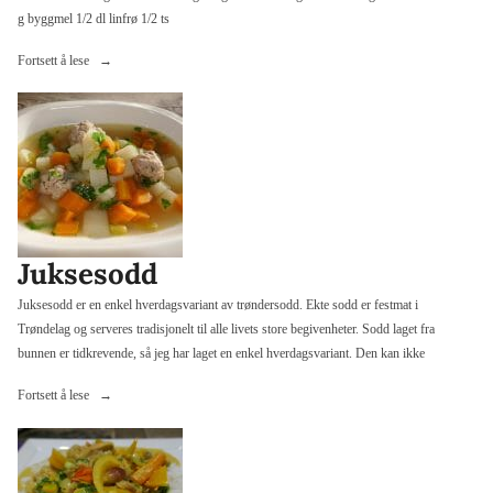
g byggmel 1/2 dl linfrø 1/2 ts
«Grovt
Fortsett å lese
grytebrød»
Juksesodd
Juksesodd er en enkel hverdagsvariant av trøndersodd. Ekte sodd er festmat i
Trøndelag og serveres tradisjonelt til alle livets store begivenheter. Sodd laget fra
bunnen er tidkrevende, så jeg har laget en enkel hverdagsvariant. Den kan ikke
«Juksesodd»
Fortsett å lese