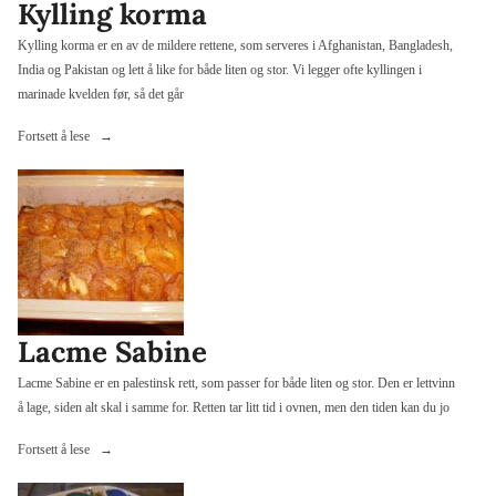
Kylling korma
Kylling korma er en av de mildere rettene, som serveres i Afghanistan, Bangladesh,
India og Pakistan og lett å like for både liten og stor. Vi legger ofte kyllingen i
marinade kvelden før, så det går
«Kylling
Fortsett å lese
korma»
Lacme Sabine
Lacme Sabine er en palestinsk rett, som passer for både liten og stor. Den er lettvinn
å lage, siden alt skal i samme for. Retten tar litt tid i ovnen, men den tiden kan du jo
«Lacme
Fortsett å lese
Sabine»