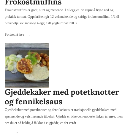
Frokostmuffins
Frokostmuffins er godt, sunt og mettende. I tillegg er de supre å fryse ned og
praktisk turmat. Oppskriften gir 12 velsmakende og saftige frokostmuffins. 1/2 dl
olivenolje, ev. rapsolje 4 egg 3 dl yoghurt naturell 3
«Frokostmuffins»
Fortsett å lese
Gjeddekaker med potetknotter
og fennikelsaus
Gjeddekaker med potetknotter og fennikelsaus er tradisjonelle gjeddekaker, med
spennende og velsmakende tilbehør. Gjedde er ikke den enkleste fisken å rense, men
om du er så heldig å få kloa i ei gjedde, er det verdt