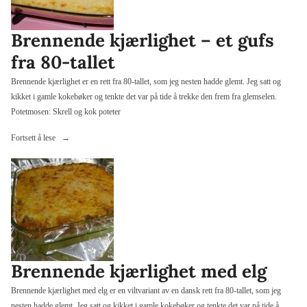
Brennende kjærlighet – et gufs
fra 80-tallet
Brennende kjærlighet er en rett fra 80-tallet, som jeg nesten hadde glemt. Jeg satt og
kikket i gamle kokebøker og tenkte det var på tide å trekke den frem fra glemselen.
Potetmosen: Skrell og kok poteter
«Brennende
Fortsett å lese
kjærlighet
–
et
gufs
fra
80-
tallet»
Brennende kjærlighet med elg
Brennende kjærlighet med elg er en viltvariant av en dansk rett fra 80-tallet, som jeg
nesten hadde glemt. Jeg satt og kikket i gamle kokebøker og tenkte det var på tide å