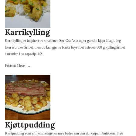
Karrikylling
Karrikylling er inspirert av smakene i Sør-Øst Asia og er ganske kjapt å lage. Jeg
liker å bruke lårfilet, men du kan gjerne bruke brystfilet i stedet. 600 g kyllinglårfilet
i strimler 1 ss rapsolje 1/2
«Karrikylling»
Fortsett å lese
Kjøttpudding
Kjøttpudding som er hjemmelaget er mye bedre enn den du kjøper i butikken. Prøv