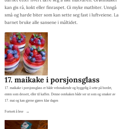
kan gis rå, kokt eller finraspet. Gi myke matbiter. Unngå
små og harde biter som kan sette seg fast i luftveiene. La
barnet bruke alle sansene i måltidet.
17. maikake i porsjonsglass
17. maikake i porsjonsglass er både velsmakende og hyggelig å sette på bordet,
enten som dessert, eller til kaffen. Denne ostekaken både ser ut som og smaker av
17. mai og kan gjerne gjøres klar dagen
«17.
Fortsett å lese
maikake
i