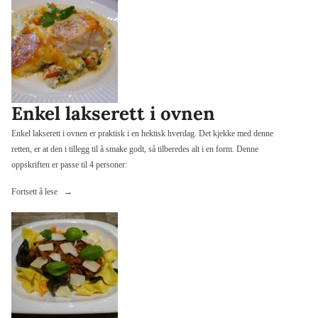
brun
saus»
Enkel lakserett i ovnen
Enkel lakserett i ovnen er praktisk i en hektisk hverdag. Det kjekke med denne
retten, er at den i tillegg til å smake godt, så tilberedes alt i en form. Denne
oppskriften er passe til 4 personer:
«Enkel
Fortsett å lese
lakserett
i
ovnen»