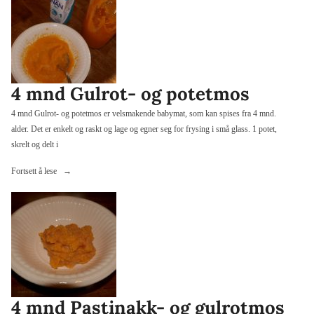
porsjonsglass»
4 mnd Gulrot- og potetmos
4 mnd Gulrot- og potetmos er velsmakende babymat, som kan spises fra 4 mnd.
alder. Det er enkelt og raskt og lage og egner seg for frysing i små glass. 1 potet,
skrelt og delt i
«4
Fortsett å lese
mnd
Gulrot-
og
potetmos»
4 mnd Pastinakk- og gulrotmos