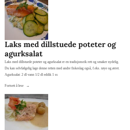
Laks med dillstuede poteter og
agurksalat
Laks med dillstuede poteter og agurksalat er en tradisjonsrik rett og smaker nydelig.
Du kan selvfølgelig lage denne retten med andre fiskeslag også, f.eks. røye og ørret.
Agurksalat: 2 dl vann 1/2 dl eddik 1 ss
«Laks
Fortsett å lese
med
dillstuede
poteter
og
agurksalat»