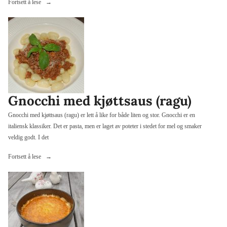
«Gjeddekaker
Fortsett å lese
med
potetknotter
og
fennikelsaus»
Gnocchi med kjøttsaus (ragu)
Gnocchi med kjøttsaus (ragu) er lett å like for både liten og stor. Gnocchi er en
italiensk klassiker. Det er pasta, men er laget av poteter i stedet for mel og smaker
veldig godt. I det
«Gnocchi
Fortsett å lese
med
kjøttsaus
(ragu)»