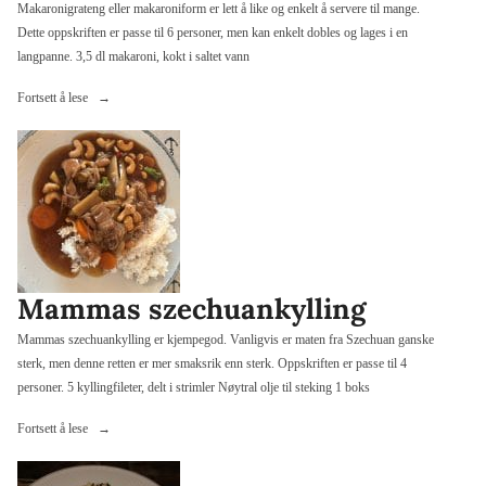
Makaronigrateng eller makaroniform er lett å like og enkelt å servere til mange.
Dette oppskriften er passe til 6 personer, men kan enkelt dobles og lages i en
langpanne. 3,5 dl makaroni, kokt i saltet vann
«Makaronigrateng»
Fortsett å lese
Mammas szechuankylling
Mammas szechuankylling er kjempegod. Vanligvis er maten fra Szechuan ganske
sterk, men denne retten er mer smaksrik enn sterk. Oppskriften er passe til 4
personer. 5 kyllingfileter, delt i strimler Nøytral olje til steking 1 boks
«Mammas
Fortsett å lese
szechuankylling»