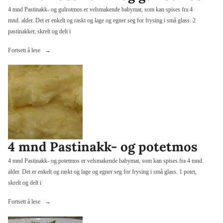
4 mnd Pastinakk- og gulrotmos er velsmakende babymat, som kan spises fra 4
mnd. alder. Det er enkelt og raskt og lage og egner seg for frysing i små glass. 2
pastinakker, skrelt og delt i
«4
Fortsett å lese
mnd
Pastinakk-
og
gulrotmos»
4 mnd Pastinakk- og potetmos
4 mnd Pastinakk- og potetmos er velsmakende babymat, som kan spises fra 4 mnd.
alder. Det er enkelt og raskt og lage og egner seg for frysing i små glass. 1 potet,
skrelt og delt i
«4
Fortsett å lese
mnd