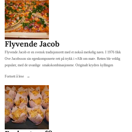
og
mandelflak»
Flyvende Jacob
Flyvende Jacob er en svensk tradisjonsrett med et nokså merkelig navn. I 1976 fikk
Ove Jacobsson sin egenkomponerte rett på trykk i «Allt om mat». Retten ble veldig
populær, med de uvanlige smakskombinasjonene. Originalt krydres kyllingen
«Flyvende
Fortsett å lese
Jacob»