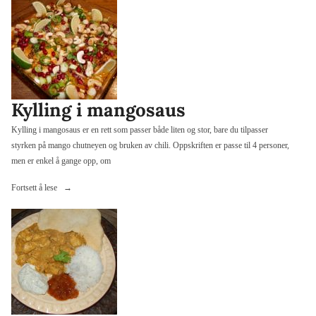
mandelflak
og
nydelig
smørsaus»
Kylling i mangosaus
Kylling i mangosaus er en rett som passer både liten og stor, bare du tilpasser
styrken på mango chutneyen og bruken av chili. Oppskriften er passe til 4 personer,
men er enkel å gange opp, om
«Kylling
Fortsett å lese
i
mangosaus»