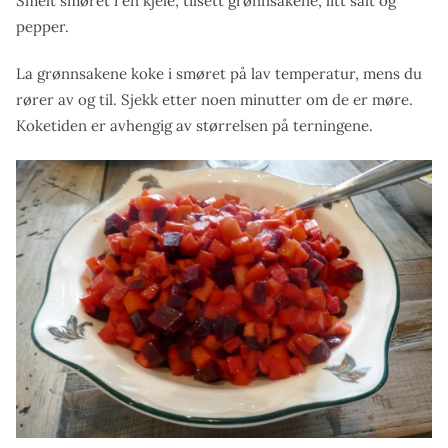
Smelt smøret i en kjele, tilsett grønnsakene, litt salt og
pepper.
La grønnsakene koke i smøret på lav temperatur, mens du
rører av og til. Sjekk etter noen minutter om de er møre.
Koketiden er avhengig av størrelsen på terningene.