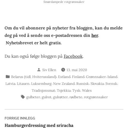
Smørdampede rotgrønnsaker
Om du vil abonnere på nyheter fra bloggen, kan du melde
deg på ved å sende oss e-postadressen din
her
.
Nyhetsbrevet er helt gratis.
Du kan også følge bloggen på
Facebook
.
Skrevet
Siv Ellen
13. mai 2020
av
Publisert
,
,
,
,
,
Belarus (tidl. Hviterussland)
Estland
Finland
Grønnsaker
Island
i
,
,
,
,
,
,
,
Latvia
Litauen
Luksemburg
New Zealand
Russisk
Slovakia
Svensk
,
,
,
Tradisjonsmat
Tsjekkia
Tysk
Wales
Stikkord:
,
,
,
,
gulbeter
gulrot
gulrøtter
rødbete
rotgrønnsaker
Innleggsnavigasjon
Forrige
FORRIGE INNLEGG
innlegg:
Hamburgerdressing med sriracha