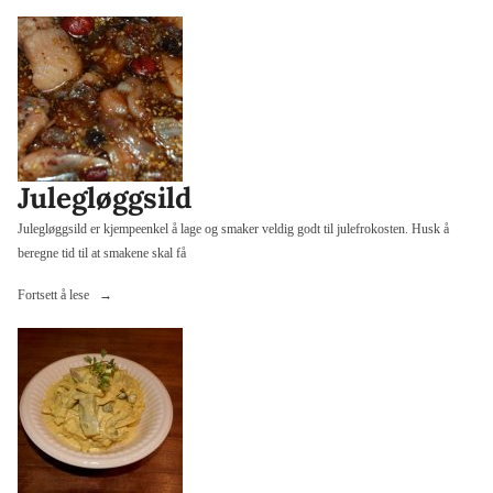
rekesalat
med
sting»
Julegløggsild
Julegløggsild er kjempeenkel å lage og smaker veldig godt til julefrokosten. Husk å
beregne tid til at smakene skal få
«Julegløggsild»
Fortsett å lese