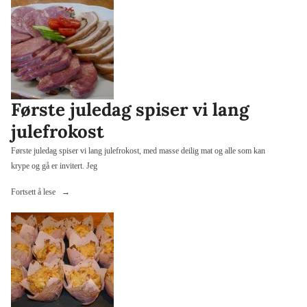
Første juledag spiser vi lang
julefrokost
Første juledag spiser vi lang julefrokost, med masse deilig mat og alle som kan
krype og gå er invitert. Jeg
«Første
Fortsett å lese
juledag
spiser
vi
lang
julefrokost»