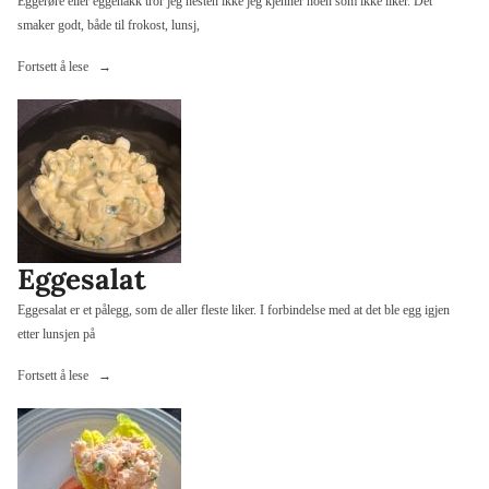
Eggerøre eller eggehakk tror jeg nesten ikke jeg kjenner noen som ikke liker. Det
smaker godt, både til frokost, lunsj,
«Eggerøre
Fortsett å lese
–
eggehakk»
Eggesalat
Eggesalat er et pålegg, som de aller fleste liker. I forbindelse med at det ble egg igjen
etter lunsjen på
«Eggesalat»
Fortsett å lese