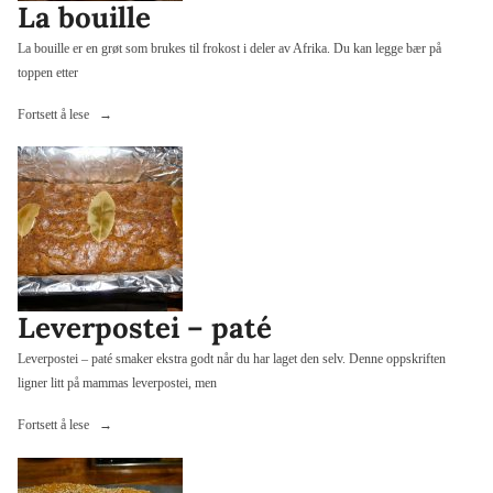
La bouille
La bouille er en grøt som brukes til frokost i deler av Afrika. Du kan legge bær på
toppen etter
«La
Fortsett å lese
bouille»
Leverpostei – paté
Leverpostei – paté smaker ekstra godt når du har laget den selv. Denne oppskriften
ligner litt på mammas leverpostei, men
«Leverpostei
Fortsett å lese
–
paté»