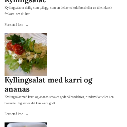
Kyllingsalat er deilig som pålegg, som en del av et koldtbord eller en til en dansk
frokost. om du har
«Kyllingsalat»
Fortsett å lese
Kyllingsalat med karri og
ananas
Kyllingsalat med karri og ananas smaker godt på brødskiva, rundstykket eller i en
baguette. Jeg synes det kan være godt
«Kyllingsalat
Fortsett å lese
med
karri