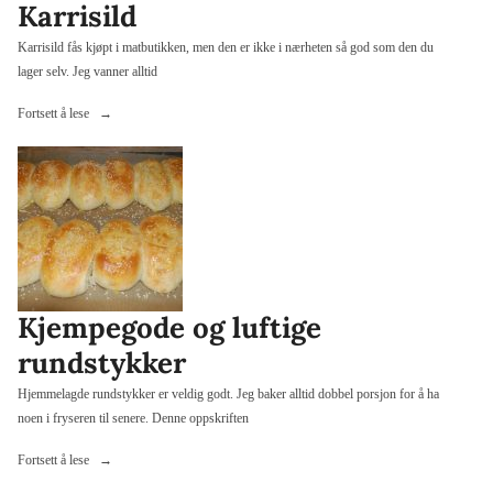
Karrisild
Karrisild fås kjøpt i matbutikken, men den er ikke i nærheten så god som den du
lager selv. Jeg vanner alltid
«Karrisild»
Fortsett å lese
Kjempegode og luftige
rundstykker
Hjemmelagde rundstykker er veldig godt. Jeg baker alltid dobbel porsjon for å ha
noen i fryseren til senere. Denne oppskriften
«Kjempegode
Fortsett å lese
og