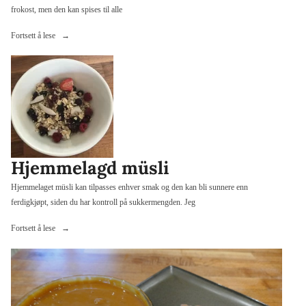
frokost, men den kan spises til alle
«Havregrøt
Fortsett å lese
med
banan,
rosiner
og
mandelflak»
Hjemmelagd müsli
Hjemmelaget müsli kan tilpasses enhver smak og den kan bli sunnere enn
ferdigkjøpt, siden du har kontroll på sukkermengden. Jeg
«Hjemmelagd
Fortsett å lese
müsli»