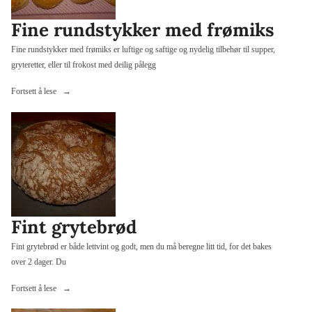
Fine rundstykker med frømiks
Fine rundstykker med frømiks er luftige og saftige og nydelig tilbehør til supper,
gryteretter, eller til frokost med deilig pålegg
«Fine
Fortsett å lese
rundstykker
med
frømiks»
Fint grytebrød
Fint grytebrød er både lettvint og godt, men du må beregne litt tid, for det bakes
over 2 dager. Du
«Fint
Fortsett å lese
grytebrød»