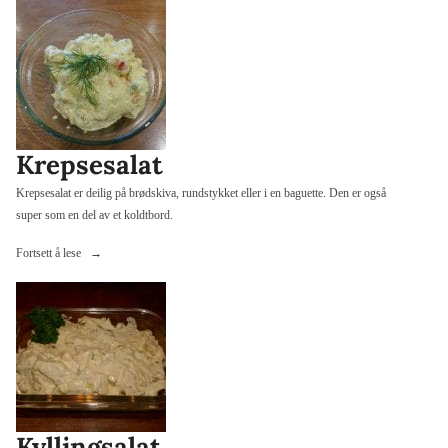
luftige
rundstykker»
Krepsesalat
Krepsesalat er deilig på brødskiva, rundstykket eller i en baguette. Den er også
super som en del av et koldtbord.
«Krepsesalat»
Fortsett å lese
Kyllingsalat