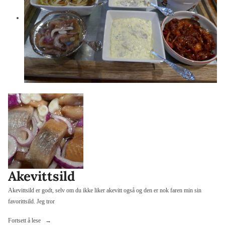
Akevittsild
Akevittsild er godt, selv om du ikke liker akevitt også og den er nok faren min sin
favorittsild. Jeg tror
«Akevittsild»
Fortsett å lese