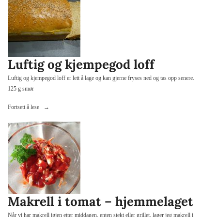
Luftig og kjempegod loff
Luftig og kjempegod loff er lett å lage og kan gjerne fryses ned og tas opp senere.
125 g smør
«Luftig
Fortsett å lese
og
kjempegod
loff»
Makrell i tomat – hjemmelaget
Når vi har makrell igjen etter middagen, enten stekt eller grillet, lager jeg makrell i