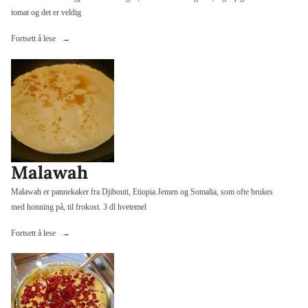
tomat og det er veldig
«Makrell
Fortsett å lese
i
tomat
–
hjemmelaget»
Malawah
Malawah er pannekaker fra Djibouti, Etiopia Jemen og Somalia, som ofte brukes
med honning på, til frokost. 3 dl hvetemel
«Malawah»
Fortsett å lese