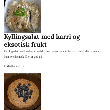
og
ananas»
Kyllingsalat med karri og
eksotisk frukt
Kyllingsalat med karri og eksotisk frukt passer både til frokost, lunsj, eller som en
liten kveldssnack. Den er god på
«Kyllingsalat
Fortsett å lese
med
karri
og
eksotisk
frukt»