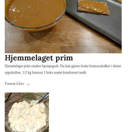
Hjemmelaget prim
Hjemmelaget prim smaker kjempegodt. Du kan gjerne bruke brunostskalker i denne
oppskriften. 1/2 kg brunost 1 boks usøtet kondensert melk
«Hjemmelaget
Fortsett å lese
prim»