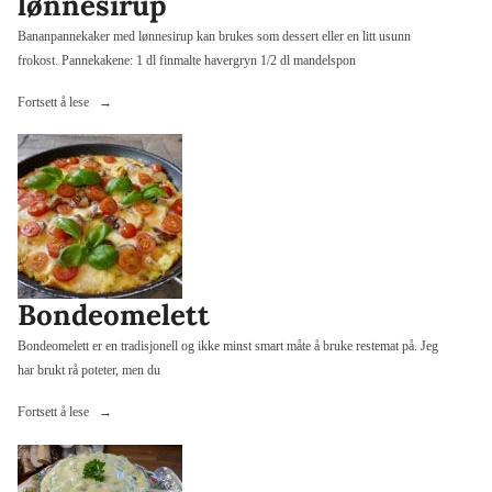
lønnesirup
Bananpannekaker med lønnesirup kan brukes som dessert eller en litt usunn
frokost. Pannekakene: 1 dl finmalte havergryn 1/2 dl mandelspon
«Bananpannekaker
Fortsett å lese
med
lønnesirup»
Bondeomelett
Bondeomelett er en tradisjonell og ikke minst smart måte å bruke restemat på. Jeg
har brukt rå poteter, men du
«Bondeomelett»
Fortsett å lese