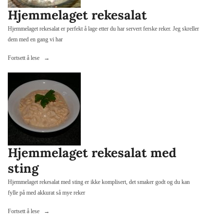
Hjemmelaget rekesalat
Hjemmelaget rekesalat er perfekt å lage etter du har servert ferske reker. Jeg skreller
dem med en gang vi har
«Hjemmelaget
Fortsett å lese
rekesalat»
Hjemmelaget rekesalat med
sting
Hjemmelaget rekesalat med sting er ikke komplisert, det smaker godt og du kan
fylle på med akkurat så mye reker
«Hjemmelaget
Fortsett å lese