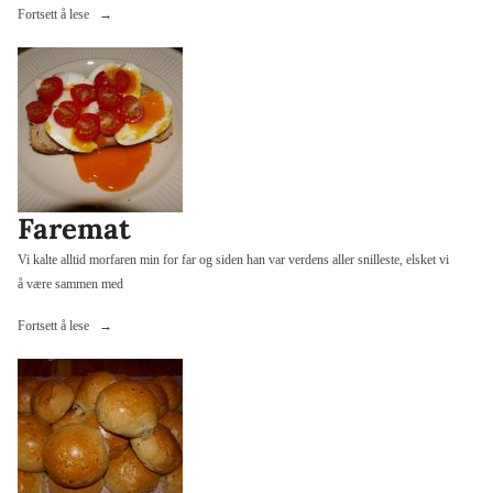
«Eriks
Fortsett å lese
eplegelé»
Faremat
Vi kalte alltid morfaren min for far og siden han var verdens aller snilleste, elsket vi
å være sammen med
«Faremat»
Fortsett å lese