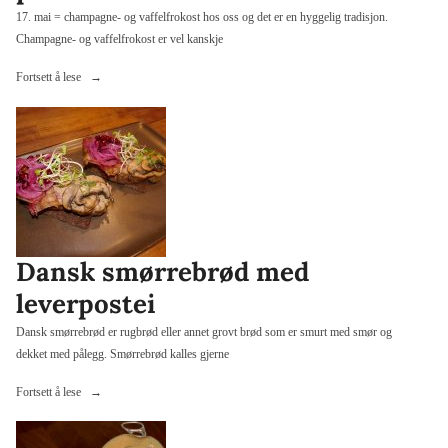
17. mai = champagne- og vaffelfrokost hos oss og det er en hyggelig tradisjon.
Champagne- og vaffelfrokost er vel kanskje
«Champagne-
Fortsett å lese
og
vaffelfrokost
på
17.
mai»
Dansk smørrebrød med
leverpostei
Dansk smørrebrød er rugbrød eller annet grovt brød som er smurt med smør og
dekket med pålegg. Smørrebrød kalles gjerne
«Dansk
Fortsett å lese
smørrebrød
med