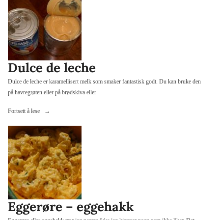
leverpostei»
Dulce de leche
Dulce de leche er karamellisert melk som smaker fantastisk godt. Du kan bruke den
på havregrøten eller på brødskiva eller
«Dulce
Fortsett å lese
de
leche»
Eggerøre – eggehakk