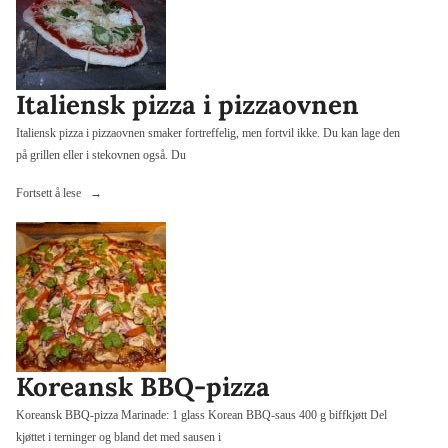
Italiensk pizza i pizzaovnen
Italiensk pizza i pizzaovnen smaker fortreffelig, men fortvil ikke. Du kan lage den
på grillen eller i stekovnen også. Du
«Italiensk
Fortsett å lese
pizza
i
pizzaovnen»
Koreansk BBQ-pizza
Koreansk BBQ-pizza Marinade: 1 glass Korean BBQ-saus 400 g biffkjøtt Del
kjøttet i terninger og bland det med sausen i