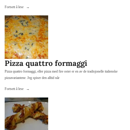
«Pizza
Fortsett å lese
på
grillen»
Pizza quattro formaggi
Pizza quattro formaggi, eller pizza med fire oster er en av de tradisjonelle italienske
pizzavariantene. Jeg spiser den alltid når
«Pizza
Fortsett å lese
quattro
formaggi»