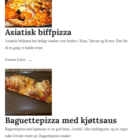
Asiatisk biffpizza
Asiatisk biffpizza har deilige smaker som brukes i Kina, Taiwan og Korea. Den ble
til en gang vi hadde rester
«Asiatisk
Fortsett å lese
biffpizza»
Baguettepizza med kjøttsaus
Baguettepizza med kjøttsaus er en god lunsj-, kvelds- eller middagsrett, og en super
måte å bruke rester på. Baguettepizza smaker