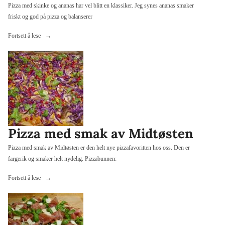
Pizza med skinke og ananas har vel blitt en klassiker. Jeg synes ananas smaker
friskt og god på pizza og balanserer
«Pizza
Fortsett å lese
med
skinke
og
ananas»
Pizza med smak av Midtøsten
Pizza med smak av Midtøsten er den helt nye pizzafavoritten hos oss. Den er
fargerik og smaker helt nydelig. Pizzabunnen:
«Pizza
Fortsett å lese
med
smak
av
Midtøsten»