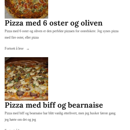
Pizza med 6 oster og oliven
Pizza med 6 oster og oliven er den perfekte pizzaen for osteelskere. Jeg synes pizza
med fire oster, eller pizza
«Pizza
Fortsett å lese
med
6
oster
og
oliven»
Pizza med biff og bearnaise
Pizza med biff og bearnaise har blitt vanlig etterhvert, men jeg husker første gang
jeg hørte om det og jeg