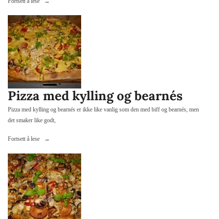
«Pizza
Fortsett å lese
med
biff
og
bearnaise»
Pizza med kylling og bearnés
Pizza med kylling og bearnés er ikke like vanlig som den med biff og bearnés, men
det smaker like godt,
«Pizza
Fortsett å lese
med
kylling
og
bearnés»