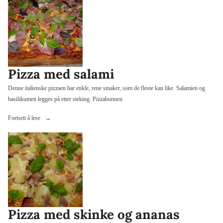
og
kylling»
Pizza med salami
Denne italienske pizzaen har enkle, rene smaker, som de fleste kan like. Salamien og
basilikumen legges på etter steking. Pizzabunnen
«Pizza
Fortsett å lese
med
salami»
Pizza med skinke og ananas