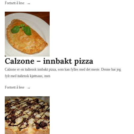
«Biffpizza»
Fortsett å lese
Calzone – innbakt pizza
Calzone er en italiensk innbakt pizza, som kan fylles med det meste. Denne har jeg
fylt med italiensk kjøttsaus, men
«Calzone
Fortsett å lese
–
innbakt
pizza»