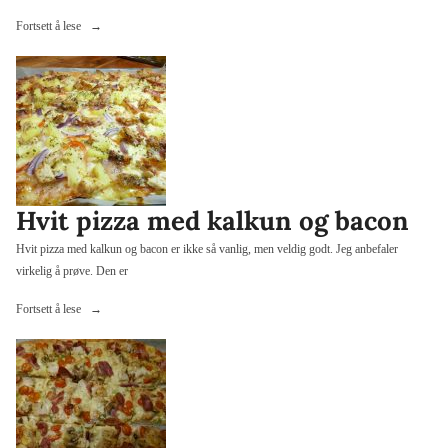
«Hvit
Fortsett å lese
pizza
med
bacon
og
ananas»
Hvit pizza med kalkun og bacon
Hvit pizza med kalkun og bacon er ikke så vanlig, men veldig godt. Jeg anbefaler
virkelig å prøve. Den er
«Hvit
Fortsett å lese
pizza
med
kalkun
og
bacon»