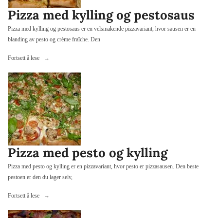
Pizza med kylling og pestosaus
Pizza med kylling og pestosaus er en velsmakende pizzavariant, hvor sausen er en
blanding av pesto og crème fraîche. Den
«Pizza
Fortsett å lese
med
kylling
og
pestosaus»
Pizza med pesto og kylling
Pizza med pesto og kylling er en pizzavariant, hvor pesto er pizzasausen. Den beste
pestoen er den du lager selv,
«Pizza
Fortsett å lese
med
pesto