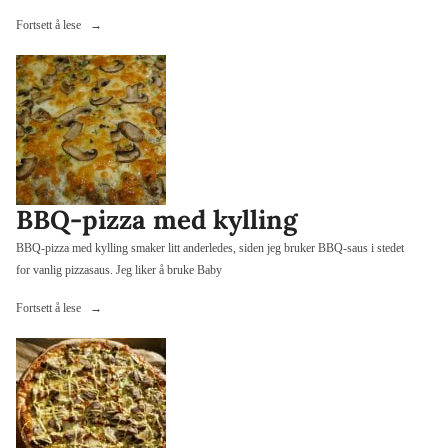
«Baguettepizza
Fortsett å lese
med
kjøttsaus»
BBQ-pizza med kylling
BBQ-pizza med kylling smaker litt anderledes, siden jeg bruker BBQ-saus i stedet
for vanlig pizzasaus. Jeg liker å bruke Baby
«BBQ-
Fortsett å lese
pizza
med
kylling»