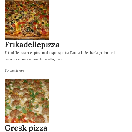
kjøttboller
og
ratatouille»
Frikadellepizza
Frikadellepizza er en pizza med inspirasjon fra Danmark. Jeg har laget den med
rester fra en middag med frikadeller, men
«Frikadellepizza»
Fortsett å lese
Gresk pizza