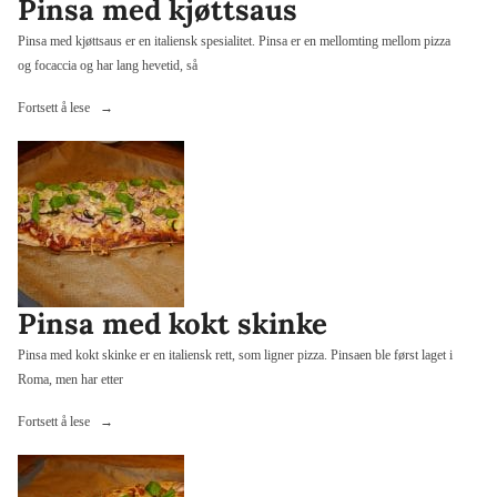
Pinsa med kjøttsaus
Pinsa med kjøttsaus er en italiensk spesialitet. Pinsa er en mellomting mellom pizza
og focaccia og har lang hevetid, så
«Pinsa
Fortsett å lese
med
kjøttsaus»
Pinsa med kokt skinke
Pinsa med kokt skinke er en italiensk rett, som ligner pizza. Pinsaen ble først laget i
Roma, men har etter
«Pinsa
Fortsett å lese
med
kokt
skinke»