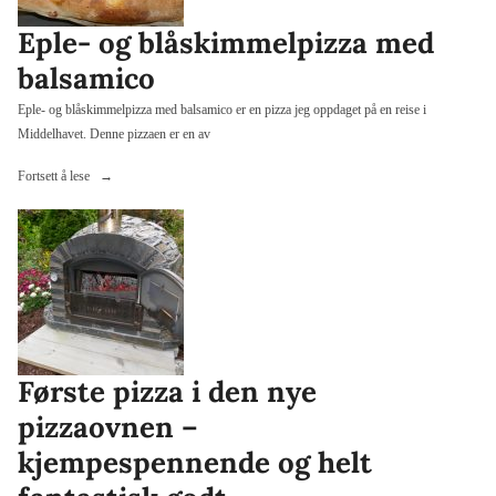
Eple- og blåskimmelpizza med
balsamico
Eple- og blåskimmelpizza med balsamico er en pizza jeg oppdaget på en reise i
Middelhavet. Denne pizzaen er en av
«Eple-
Fortsett å lese
og
blåskimmelpizza
med
balsamico»
Første pizza i den nye
pizzaovnen –
kjempespennende og helt