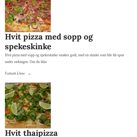
og
rogn»
Hvit pizza med sopp og
spekeskinke
Hvit pizza med sopp og spekeskinke smaker godt, med en skinke som blir litt sprø
under stekingen. Om du ikke
«Hvit
Fortsett å lese
pizza
med
sopp
og
spekeskinke»
Hvit thaipizza