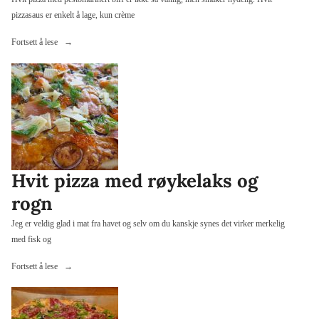
pizzasaus er enkelt å lage, kun crème
«Hvit
Fortsett å lese
pizza
med
pestomarinert
biff»
Hvit pizza med røykelaks og
rogn
Jeg er veldig glad i mat fra havet og selv om du kanskje synes det virker merkelig
med fisk og
«Hvit
Fortsett å lese
pizza
med
røykelaks