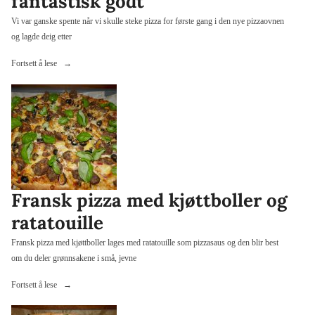
fantastisk godt
Vi var ganske spente når vi skulle steke pizza for første gang i den nye pizzaovnen
og lagde deig etter
«Første
Fortsett å lese
pizza
i
den
nye
pizzaovnen
–
kjempespennende
og
Fransk pizza med kjøttboller og
helt
ratatouille
fantastisk
godt»
Fransk pizza med kjøttboller lages med ratatouille som pizzasaus og den blir best
om du deler grønnsakene i små, jevne
«Fransk
Fortsett å lese
pizza
med