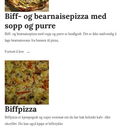
Biff- og bearnaisepizza med
sopp og purre
Biff- og bearnaisepizza med sopp og purre er knallgodt. Det er ikke nødvendig å
lage bearnaisesaus fra bunnen til pizza,
«Biff-
Fortsett å lese
og
bearnaisepizza
med
sopp
og
purre»
Biffpizza
Biffpizza er kjempegodt og super restemat om du har hatt helstekt kalv- eller
oksefilet. Du kan også kjøpe et biffstykke