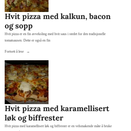
Hvit pizza med kalkun, bacon
og sopp
Hvit pizza er en fin avveksling med hvit saus i stedet for den tradisjonelle
tomatsausen. Dette er også en fin
«Hvit
Fortsett å lese
pizza
med
kalkun,
bacon
og
sopp»
Hvit pizza med karamellisert
løk og biffrester
Hvit pizza med karamellisert løk og biffrester er en velsmakende måte å bruke