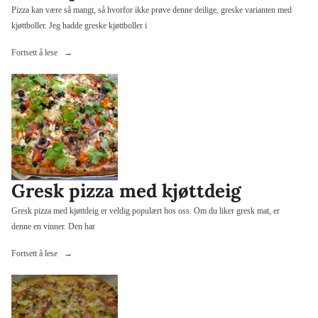
Pizza kan være så mangt, så hvorfor ikke prøve denne deilige, greske varianten med
kjøttboller. Jeg hadde greske kjøttboller i
«Gresk
Fortsett å lese
pizza»
Gresk pizza med kjøttdeig
Gresk pizza med kjøttdeig er veldig populært hos oss. Om du liker gresk mat, er
denne en vinner. Den har
«Gresk
Fortsett å lese
pizza
med
kjøttdeig»