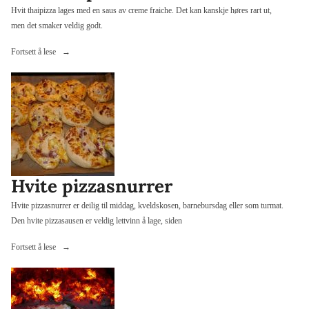
Hvit thaipizza lages med en saus av creme fraiche. Det kan kanskje høres rart ut,
men det smaker veldig godt.
«Hvit
Fortsett å lese
thaipizza»
Hvite pizzasnurrer
Hvite pizzasnurrer er deilig til middag, kveldskosen, barnebursdag eller som turmat.
Den hvite pizzasausen er veldig lettvinn å lage, siden
«Hvite
Fortsett å lese
pizzasnurrer»