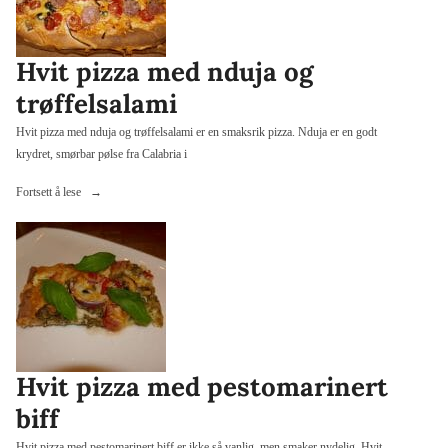
Hvit pizza med nduja og
trøffelsalami
Hvit pizza med nduja og trøffelsalami er en smaksrik pizza. Nduja er en godt
krydret, smørbar pølse fra Calabria i
«Hvit
Fortsett å lese
pizza
med
nduja
og
trøffelsalami»
Hvit pizza med pestomarinert
biff
Hvit pizza med pestomarinert biff er ikke så vanlig, men smaker nydelig. Hvit