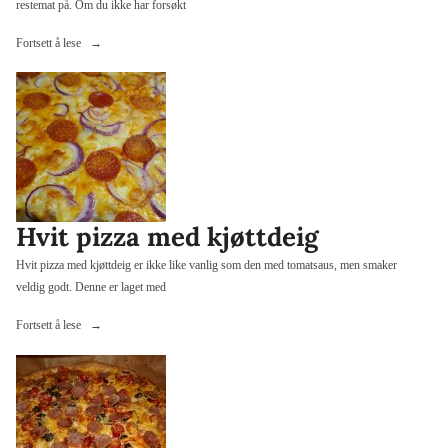
restemat på. Om du ikke har forsøkt
«Hvit
Fortsett å lese
pizza
med
karamellisert
løk
og
biffrester»
Hvit pizza med kjøttdeig
Hvit pizza med kjøttdeig er ikke like vanlig som den med tomatsaus, men smaker
veldig godt. Denne er laget med
«Hvit
Fortsett å lese
pizza
med
kjøttdeig»