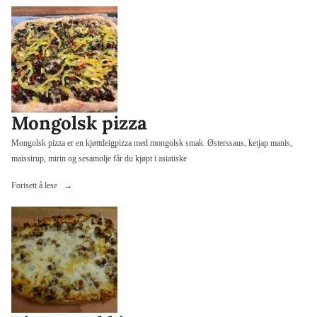
på
grillen»
Mongolsk pizza
Mongolsk pizza er en kjøttdeigpizza med mongolsk smak. Østerssaus, ketjap manis,
maissirup, mirin og sesamolje får du kjøpt i asiatiske
«Mongolsk
Fortsett å lese
pizza»