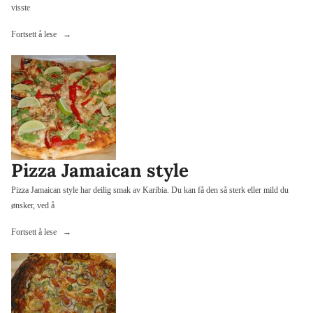
visste
«Pizza»
Fortsett å lese
Pizza Jamaican style
Pizza Jamaican style har deilig smak av Karibia. Du kan få den så sterk eller mild du
ønsker, ved å
«Pizza
Fortsett å lese
Jamaican
style»