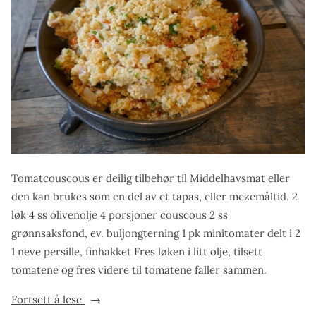
Tomatcouscous er deilig tilbehør til Middelhavsmat eller
den kan brukes som en del av et tapas, eller mezemåltid. 2
løk 4 ss olivenolje 4 porsjoner couscous 2 ss
grønnsaksfond, ev. buljongterning 1 pk minitomater delt i 2
1 neve persille, finhakket Fres løken i litt olje, tilsett
tomatene og fres videre til tomatene faller sammen.
«Tomatcouscous»
Fortsett å lese