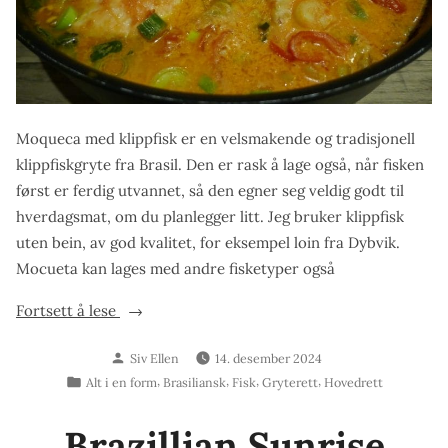
Moqueca med klippfisk er en velsmakende og tradisjonell
klippfiskgryte fra Brasil. Den er rask å lage også, når fisken
først er ferdig utvannet, så den egner seg veldig godt til
hverdagsmat, om du planlegger litt. Jeg bruker klippfisk
uten bein, av god kvalitet, for eksempel loin fra Dybvik.
Mocueta kan lages med andre fisketyper også
«Moqueca
Fortsett å lese
med
Skrevet
Siv Ellen
14. desember 2024
klippfisk»
av
Publisert
,
,
,
,
Alt i en form
Brasiliansk
Fisk
Gryterett
Hovedrett
i
Brazillian Sunrise