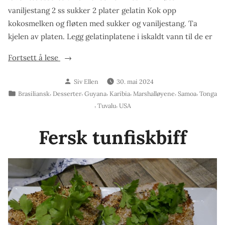
vaniljestang 2 ss sukker 2 plater gelatin Kok opp
kokosmelken og fløten med sukker og vaniljestang. Ta
kjelen av platen. Legg gelatinplatene i iskaldt vann til de er
«Kokospudding»
Fortsett å lese
Skrevet
Siv Ellen
30. mai 2024
av
Publisert
,
,
,
,
,
,
Brasiliansk
Desserter
Guyana
Karibia
Marshalløyene
Samoa
Tonga
i
,
,
Tuvalu
USA
Fersk tunfiskbiff