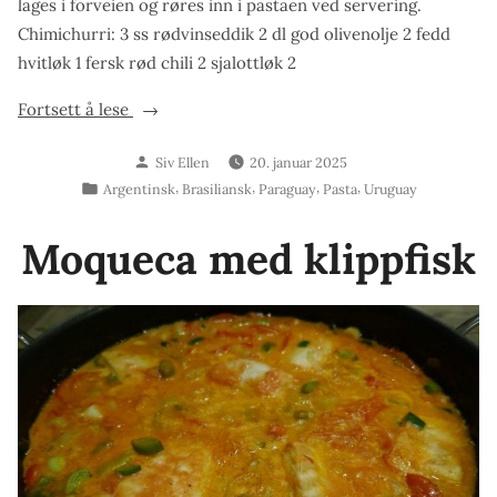
lages i forveien og røres inn i pastaen ved servering.
Chimichurri: 3 ss rødvinseddik 2 dl god olivenolje 2 fedd
hvitløk 1 fersk rød chili 2 sjalottløk 2
«Pasta
Fortsett å lese
chimichurri»
Skrevet
Siv Ellen
20. januar 2025
av
Publisert
,
,
,
,
Argentinsk
Brasiliansk
Paraguay
Pasta
Uruguay
i
Moqueca med klippfisk