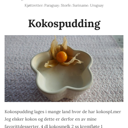
i
,
,
,
,
Kjøttretter
Paraguay
Storfe
Suriname
Uruguay
småsinte
ovnspoteter»
Kokospudding
Kokospudding lages i mange land hvor de har kokospLmer
Jeg elsker kokos og dette er derfor en av mine
favorittdesserter. 4 dl kokosmelk 2 ss kremfløte 1