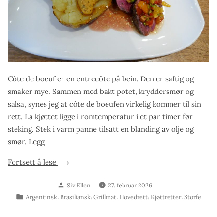
Côte de boeuf er en entrecôte på bein. Den er saftig og
smaker mye. Sammen med bakt potet, kryddersmør og
salsa, synes jeg at côte de boeufen virkelig kommer til sin
rett. La kjøttet ligge i romtemperatur i et par timer før
steking. Stek i varm panne tilsatt en blanding av olje og
smør. Legg
«Côte
Fortsett å lese
de
Skrevet
Siv Ellen
27. februar 2026
boeuf
av
Publisert
,
,
,
,
,
Argentinsk
Brasiliansk
Grillmat
Hovedrett
Kjøttretter
Storfe
med
i
bakt