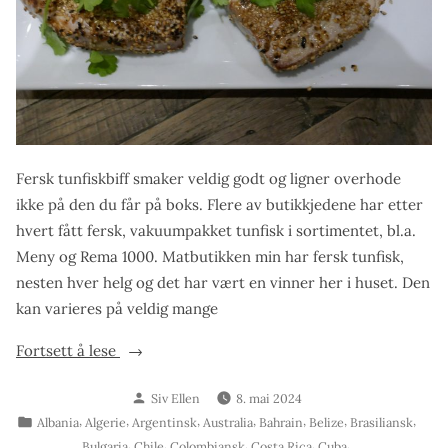
Fersk tunfiskbiff smaker veldig godt og ligner overhode
ikke på den du får på boks. Flere av butikkjedene har etter
hvert fått fersk, vakuumpakket tunfisk i sortimentet, bl.a.
Meny og Rema 1000. Matbutikken min har fersk tunfisk,
nesten hver helg og det har vært en vinner her i huset. Den
kan varieres på veldig mange
«Fersk
Fortsett å lese
tunfiskbiff»
Skrevet
Siv Ellen
8. mai 2024
av
Publisert
,
,
,
,
,
,
,
Albania
Algerie
Argentinsk
Australia
Bahrain
Belize
Brasiliansk
i
,
,
,
,
,
Bulgaria
Chile
Colombiansk
Costa Rica
Cuba