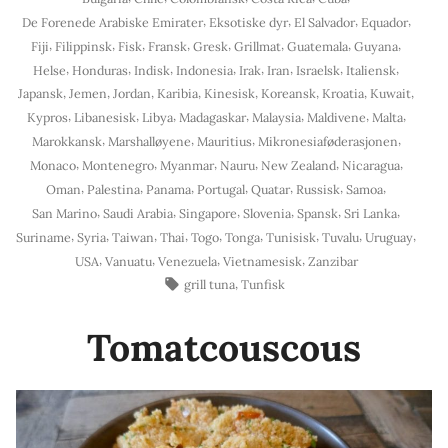
,
,
,
,
De Forenede Arabiske Emirater
Eksotiske dyr
El Salvador
Equador
,
,
,
,
,
,
,
,
Fiji
Filippinsk
Fisk
Fransk
Gresk
Grillmat
Guatemala
Guyana
,
,
,
,
,
,
,
,
Helse
Honduras
Indisk
Indonesia
Irak
Iran
Israelsk
Italiensk
,
,
,
,
,
,
,
,
Japansk
Jemen
Jordan
Karibia
Kinesisk
Koreansk
Kroatia
Kuwait
,
,
,
,
,
,
,
Kypros
Libanesisk
Libya
Madagaskar
Malaysia
Maldivene
Malta
,
,
,
,
Marokkansk
Marshalløyene
Mauritius
Mikronesiaføderasjonen
,
,
,
,
,
,
Monaco
Montenegro
Myanmar
Nauru
New Zealand
Nicaragua
,
,
,
,
,
,
,
Oman
Palestina
Panama
Portugal
Quatar
Russisk
Samoa
,
,
,
,
,
,
San Marino
Saudi Arabia
Singapore
Slovenia
Spansk
Sri Lanka
,
,
,
,
,
,
,
,
,
Suriname
Syria
Taiwan
Thai
Togo
Tonga
Tunisisk
Tuvalu
Uruguay
,
,
,
,
USA
Vanuatu
Venezuela
Vietnamesisk
Zanzibar
Stikkord:
,
grill tuna
Tunfisk
Tomatcouscous