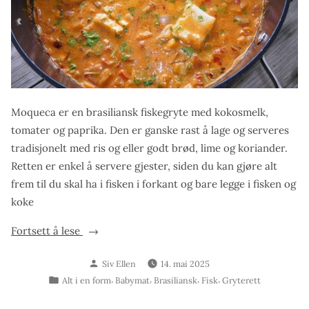
Moqueca er en brasiliansk fiskegryte med kokosmelk,
tomater og paprika. Den er ganske rast å lage og serveres
tradisjonelt med ris og eller godt brød, lime og koriander.
Retten er enkel å servere gjester, siden du kan gjøre alt
frem til du skal ha i fisken i forkant og bare legge i fisken og
koke
«Moqueca»
Fortsett å lese
Skrevet
Siv Ellen
14. mai 2025
av
Publisert
,
,
,
,
Alt i en form
Babymat
Brasiliansk
Fisk
Gryterett
i