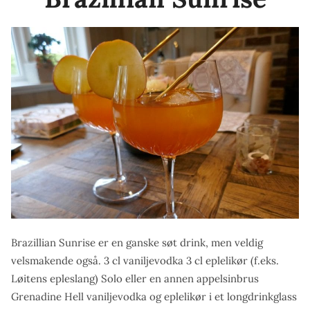
Brazillian Sunrise er en ganske søt drink, men veldig
velsmakende også. 3 cl vaniljevodka 3 cl eplelikør (f.eks.
Løitens epleslang) Solo eller en annen appelsinbrus
Grenadine Hell vaniljevodka og eplelikør i et longdrinkglass