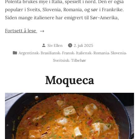
Polenta brukes mye i Italia, spesielt i nord. Den er også
populær i Sveits, Slovenia, Romania, og sør i Frankrike.
Siden mange italienere har emigrert til Sør-Amerika,
«Kremet
Fortsett å lese
polenta»
Skrevet
Siv Ellen
2. juli 2025
av
Publisert
,
,
,
,
,
,
Argentinsk
Brasiliansk
Fransk
Italiensk
Romania
Slovenia
i
,
Sveitsisk
Tilbehør
Moqueca