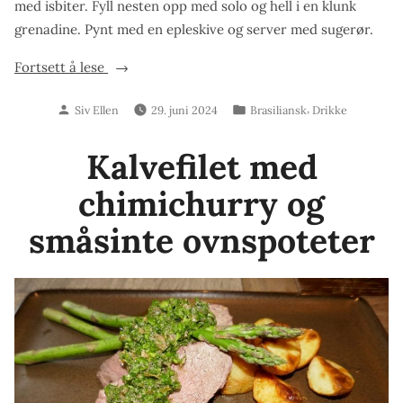
med isbiter. Fyll nesten opp med solo og hell i en klunk
grenadine. Pynt med en epleskive og server med sugerør.
«Brazillian
Fortsett å lese
Sunrise»
Skrevet
Publisert
,
Siv Ellen
29. juni 2024
Brasiliansk
Drikke
av
i
Kalvefilet med
chimichurry og
småsinte ovnspoteter