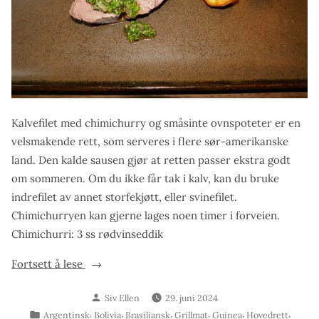
Kalvefilet med chimichurry og småsinte ovnspoteter er en
velsmakende rett, som serveres i flere sør-amerikanske
land. Den kalde sausen gjør at retten passer ekstra godt
om sommeren. Om du ikke får tak i kalv, kan du bruke
indrefilet av annet storfekjøtt, eller svinefilet.
Chimichurryen kan gjerne lages noen timer i forveien.
Chimichurri: 3 ss rødvinseddik
«Kalvefilet
Fortsett å lese
med
Skrevet
Siv Ellen
29. juni 2024
chimichurry
av
Publisert
,
,
,
,
,
,
Argentinsk
Bolivia
Brasiliansk
Grillmat
Guinea
Hovedrett
og