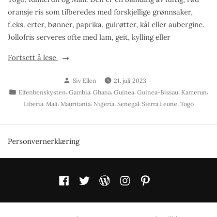
oransje ris som tilberedes med forskjellige grønnsaker,
f.eks. erter, bønner, paprika, gulrøtter, kål eller aubergine.
Jollofris serveres ofte med lam, geit, kylling eller
«Jollofris
Fortsett å lese
med
Skrevet
Siv Ellen
21. juli 2023
kylling»
av
Publisert
,
,
,
,
,
,
Elfenbenskysten
Gambia
Ghana
Guinea
Guinea-Bissau
Kamerun
i
,
,
,
,
,
,
Liberia
Mali
Mauritania
Nigeria
Senegal
Sierra Leone
Togo
Personvernerklæring
Facebook
Twitter
WordPress
Instagram
Pinterest