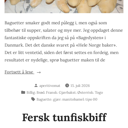
Baguetter smaker godt med pålegg i, men også som
tilbehør til supper, salater og mye mer. Jeg oppdaget denne
fantastiske oppskriften da jeg så på «Bagedysten» i
Danmark. Det det danske svaret på «Hele Norge baker».
Det er litt ventetid, siden det først settes en fordeig, men
resultatet er nydelige, sprø baguetter maken til de
«Baguetter»
Fortsett å lese
Skrevet
aperitivomat
15. juli 2026
av
Publisert
,
,
,
,
,
Billig
Brød
Fransk
Gjærbakst
Østerrisk
Togo
i
Stikkord:
,
,
,
Baguette
gjær
manitobamel
tipo 00
Fersk tunfiskbiff