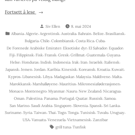
«Fersk
Fortsett å lese
tunfiskbiff»
Skrevet
Siv Ellen
8. mai 2024
av
Publisert
,
,
,
,
,
,
,
Albania
Algerie
Argentinsk
Australia
Bahrain
Belize
Brasiliansk
i
,
,
,
,
,
Bulgaria
Chile
Colombiansk
Costa Rica
Cuba
,
,
,
,
De Forenede Arabiske Emirater
Eksotiske dyr
El Salvador
Equador
,
,
,
,
,
,
,
,
Fiji
Filippinsk
Fisk
Fransk
Gresk
Grillmat
Guatemala
Guyana
,
,
,
,
,
,
,
,
Helse
Honduras
Indisk
Indonesia
Irak
Iran
Israelsk
Italiensk
,
,
,
,
,
,
,
,
Japansk
Jemen
Jordan
Karibia
Kinesisk
Koreansk
Kroatia
Kuwait
,
,
,
,
,
,
,
Kypros
Libanesisk
Libya
Madagaskar
Malaysia
Maldivene
Malta
,
,
,
,
Marokkansk
Marshalløyene
Mauritius
Mikronesiaføderasjonen
,
,
,
,
,
,
Monaco
Montenegro
Myanmar
Nauru
New Zealand
Nicaragua
,
,
,
,
,
,
,
Oman
Palestina
Panama
Portugal
Quatar
Russisk
Samoa
,
,
,
,
,
,
San Marino
Saudi Arabia
Singapore
Slovenia
Spansk
Sri Lanka
,
,
,
,
,
,
,
,
,
Suriname
Syria
Taiwan
Thai
Togo
Tonga
Tunisisk
Tuvalu
Uruguay
,
,
,
,
USA
Vanuatu
Venezuela
Vietnamesisk
Zanzibar
Stikkord:
,
grill tuna
Tunfisk