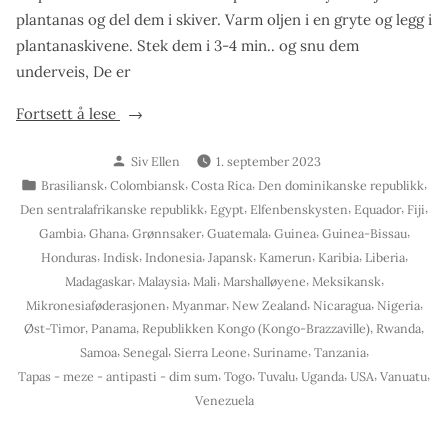
plantanas og del dem i skiver. Varm oljen i en gryte og legg i
plantanaskivene. Stek dem i 3-4 min.. og snu dem
underveis, De er
«Friterte
Fortsett å lese
plantanas»
Skrevet
Siv Ellen
1. september 2023
av
Publisert
,
,
,
,
Brasiliansk
Colombiansk
Costa Rica
Den dominikanske republikk
i
,
,
,
,
,
Den sentralafrikanske republikk
Egypt
Elfenbenskysten
Equador
Fiji
,
,
,
,
,
,
Gambia
Ghana
Grønnsaker
Guatemala
Guinea
Guinea-Bissau
,
,
,
,
,
,
,
Honduras
Indisk
Indonesia
Japansk
Kamerun
Karibia
Liberia
,
,
,
,
,
Madagaskar
Malaysia
Mali
Marshalløyene
Meksikansk
,
,
,
,
,
Mikronesiaføderasjonen
Myanmar
New Zealand
Nicaragua
Nigeria
,
,
,
,
Øst-Timor
Panama
Republikken Kongo (Kongo-Brazzaville)
Rwanda
,
,
,
,
,
Samoa
Senegal
Sierra Leone
Suriname
Tanzania
,
,
,
,
,
,
Tapas - meze - antipasti - dim sum
Togo
Tuvalu
Uganda
USA
Vanuatu
Venezuela