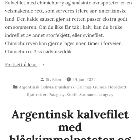
Kalvefilet med chimichurry og småsinte ovnspoteter er en
velsmakende rett, som serveres i flere sør-amerikanske
land. Den kalde sausen gjør at retten passer ekstra godt
om sommeren. Om du ikke får tak i kalv, kan du bruke
indrefilet av annet storfekjøtt, eller svinefilet.
Chimichurryen kan gjerne lages noen timer i forveien.
Chimichurri: 3 ss rødvinseddik
«Kalvefilet
Fortsett å lese
med
Skrevet
Siv Ellen
29. juni 2024
chimichurry
av
Publisert
,
,
,
,
,
,
Argentinsk
Bolivia
Brasiliansk
Grillmat
Guinea
Hovedrett
og
i
,
,
,
,
Kjøttretter
Paraguay
Storfe
Suriname
Uruguay
småsinte
ovnspoteter»
Argentinsk kalvefilet
med
blåskimmelpoteter og