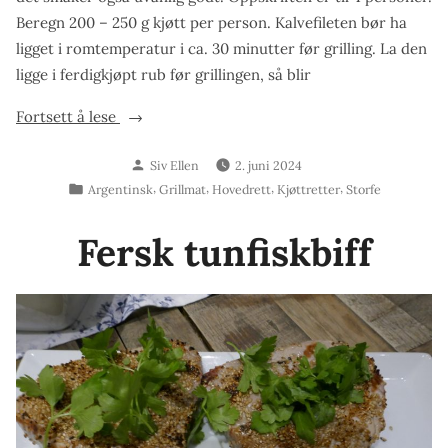
Beregn 200 – 250 g kjøtt per person. Kalvefileten bør ha
ligget i romtemperatur i ca. 30 minutter før grilling. La den
ligge i ferdigkjøpt rub før grillingen, så blir
«Argentinsk
Fortsett å lese
kalvefilet
Skrevet
Siv Ellen
2. juni 2024
med
av
Publisert
,
,
,
,
Argentinsk
Grillmat
Hovedrett
Kjøttretter
Storfe
blåskimmelpoteter
i
og
Fersk tunfiskbiff
chimichurri»