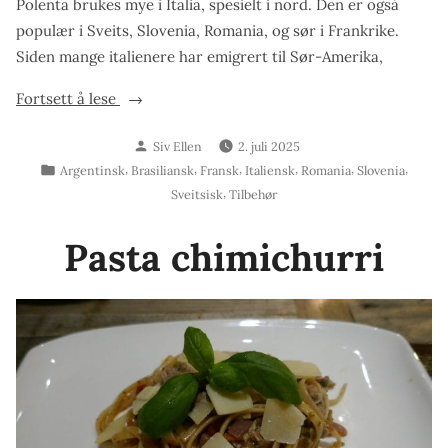
Polenta brukes mye i Italia, spesielt i nord. Den er også
populær i Sveits, Slovenia, Romania, og sør i Frankrike.
Siden mange italienere har emigrert til Sør-Amerika,
«Kremet
Fortsett å lese
polenta»
Skrevet
Siv Ellen
2. juli 2025
av
Publisert
,
,
,
,
,
,
Argentinsk
Brasiliansk
Fransk
Italiensk
Romania
Slovenia
i
,
Sveitsisk
Tilbehør
Pasta chimichurri