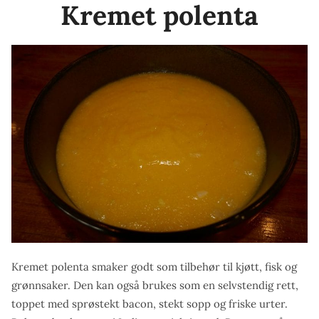
Kremet polenta
potet,
kryddersmør
og
salsa»
Kremet polenta smaker godt som tilbehør til kjøtt, fisk og
grønnsaker. Den kan også brukes som en selvstendig rett,
toppet med sprøstekt bacon, stekt sopp og friske urter.