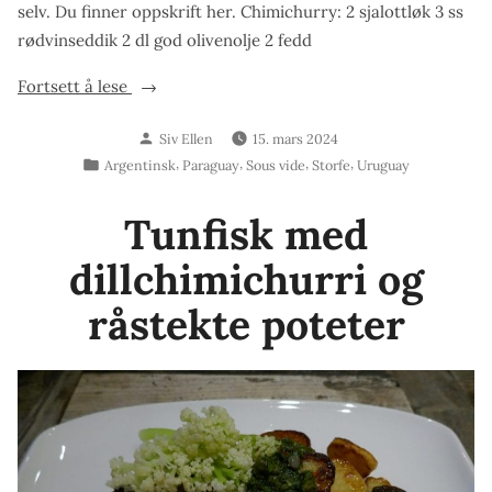
selv. Du finner oppskrift her. Chimichurry: 2 sjalottløk 3 ss
rødvinseddik 2 dl god olivenolje 2 fedd
«Indrefilet
Fortsett å lese
med
Skrevet
Siv Ellen
15. mars 2024
chimichurry
av
Publisert
,
,
,
,
Argentinsk
Paraguay
Sous vide
Storfe
Uruguay
og
i
guaccamole
Tunfisk med
i
maistortilla»
dillchimichurri og
råstekte poteter