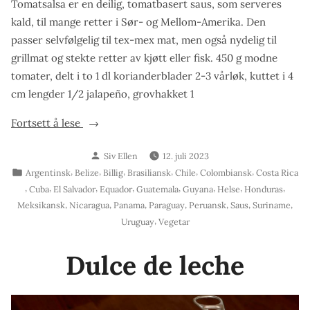
Tomatsalsa er en deilig, tomatbasert saus, som serveres
kald, til mange retter i Sør- og Mellom-Amerika. Den
passer selvfølgelig til tex-mex mat, men også nydelig til
grillmat og stekte retter av kjøtt eller fisk. 450 g modne
tomater, delt i to 1 dl korianderblader 2-3 vårløk, kuttet i 4
cm lengder 1/2 jalapeño, grovhakket 1
«Tomatsalsa
Fortsett å lese
–
Skrevet
Siv Ellen
12. juli 2023
min
av
Publisert
,
,
,
,
,
,
Argentinsk
Belize
Billig
Brasiliansk
Chile
Colombiansk
Costa Rica
aller
i
,
,
,
,
,
,
,
,
Cuba
El Salvador
Equador
Guatemala
Guyana
Helse
Honduras
beste»
,
,
,
,
,
,
,
Meksikansk
Nicaragua
Panama
Paraguay
Peruansk
Saus
Suriname
,
Uruguay
Vegetar
Dulce de leche