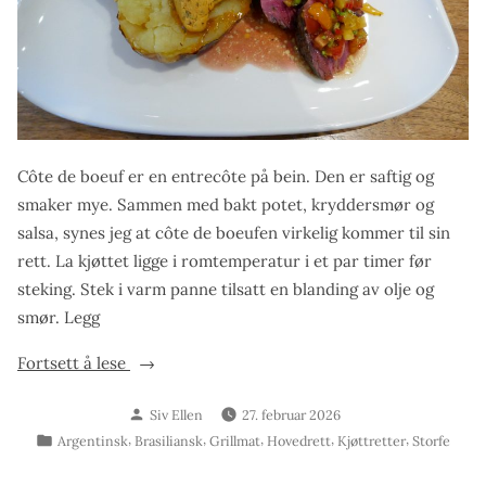
Côte de boeuf er en entrecôte på bein. Den er saftig og
smaker mye. Sammen med bakt potet, kryddersmør og
salsa, synes jeg at côte de boeufen virkelig kommer til sin
rett. La kjøttet ligge i romtemperatur i et par timer før
steking. Stek i varm panne tilsatt en blanding av olje og
smør. Legg
«Côte
Fortsett å lese
de
Skrevet
Siv Ellen
27. februar 2026
boeuf
av
Publisert
,
,
,
,
,
Argentinsk
Brasiliansk
Grillmat
Hovedrett
Kjøttretter
Storfe
med
i
bakt