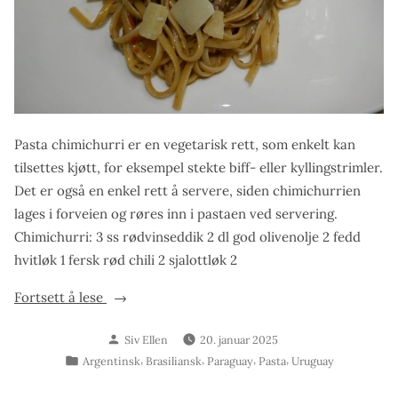
Pasta chimichurri er en vegetarisk rett, som enkelt kan
tilsettes kjøtt, for eksempel stekte biff- eller kyllingstrimler.
Det er også en enkel rett å servere, siden chimichurrien
lages i forveien og røres inn i pastaen ved servering.
Chimichurri: 3 ss rødvinseddik 2 dl god olivenolje 2 fedd
hvitløk 1 fersk rød chili 2 sjalottløk 2
«Pasta
Fortsett å lese
chimichurri»
Skrevet
Siv Ellen
20. januar 2025
av
Publisert
,
,
,
,
Argentinsk
Brasiliansk
Paraguay
Pasta
Uruguay
i