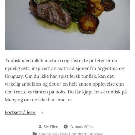
Tunfisk med dillchimichurri og råstekte poteter er en
nydelig rett, inspirert av mattradisjoner fra Argentina og
Uruguay. Om du ikke har spist fersk tunfisk, kan det
virkelig anbefales og det er en helt annen opplevelse enn
den trøtte varianten på boks. Du får kjøpt fersk tunfisk på
Meny og om de ikke har inne, er
«Tunfisk
Fortsett å lese
med
Skrevet
Siv Ellen
13. mars 2024
dillchimichurri
av
Publisert
,
,
,
Argentinsk
Fisk
Hovedrett
Uruguay