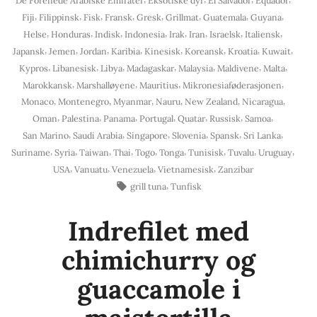
De Forenede Arabiske Emirater
Eksotiske dyr
El Salvador
Equador
,
,
,
,
,
,
,
,
Fiji
Filippinsk
Fisk
Fransk
Gresk
Grillmat
Guatemala
Guyana
,
,
,
,
,
,
,
,
Helse
Honduras
Indisk
Indonesia
Irak
Iran
Israelsk
Italiensk
,
,
,
,
,
,
,
,
Japansk
Jemen
Jordan
Karibia
Kinesisk
Koreansk
Kroatia
Kuwait
,
,
,
,
,
,
,
Kypros
Libanesisk
Libya
Madagaskar
Malaysia
Maldivene
Malta
,
,
,
,
Marokkansk
Marshalløyene
Mauritius
Mikronesiaføderasjonen
,
,
,
,
,
,
Monaco
Montenegro
Myanmar
Nauru
New Zealand
Nicaragua
,
,
,
,
,
,
,
Oman
Palestina
Panama
Portugal
Quatar
Russisk
Samoa
,
,
,
,
,
,
San Marino
Saudi Arabia
Singapore
Slovenia
Spansk
Sri Lanka
,
,
,
,
,
,
,
,
,
Suriname
Syria
Taiwan
Thai
Togo
Tonga
Tunisisk
Tuvalu
Uruguay
,
,
,
,
USA
Vanuatu
Venezuela
Vietnamesisk
Zanzibar
Stikkord:
,
grill tuna
Tunfisk
Indrefilet med
chimichurry og
guaccamole i