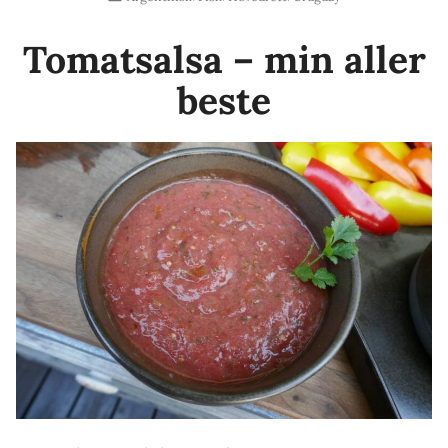
og
i
råstekte
Tomatsalsa – min aller
poteter»
beste