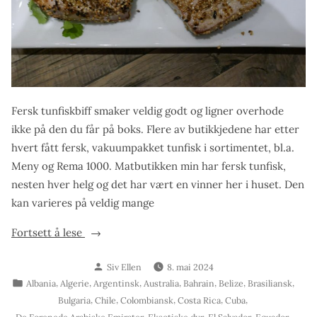
Fersk tunfiskbiff smaker veldig godt og ligner overhode
ikke på den du får på boks. Flere av butikkjedene har etter
hvert fått fersk, vakuumpakket tunfisk i sortimentet, bl.a.
Meny og Rema 1000. Matbutikken min har fersk tunfisk,
nesten hver helg og det har vært en vinner her i huset. Den
kan varieres på veldig mange
«Fersk
Fortsett å lese
tunfiskbiff»
Skrevet
Siv Ellen
8. mai 2024
av
Publisert
,
,
,
,
,
,
,
Albania
Algerie
Argentinsk
Australia
Bahrain
Belize
Brasiliansk
i
,
,
,
,
,
Bulgaria
Chile
Colombiansk
Costa Rica
Cuba
,
,
,
,